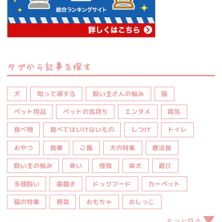
タグから記事を探す
犬
知って得する
飼い主さんの悩み
猫
ペット用品
ペットの気持ち
エンタメ
病気
食べ物
食べてはいけないもの
しつけ
トイレ
おやつ
食事
ご飯
犬の特集
療法食
飼い主の悩み
臭い
怪我
柴犬
遊び
多頭飼い
歯磨き
ドックフード
カーペット
猫の特集
野菜
おもちゃ
おしっこ
もっと見る