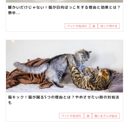
暖かいだけじゃない！猫が日向ぼっこをする理由と効果とは？
熱中...
ペットの気持ち
猫
知って得する
猫キック！猫が蹴る5つの理由とは？やめさせたい時の対処法
も
ペットの気持ち
猫
飼い主さんの悩み