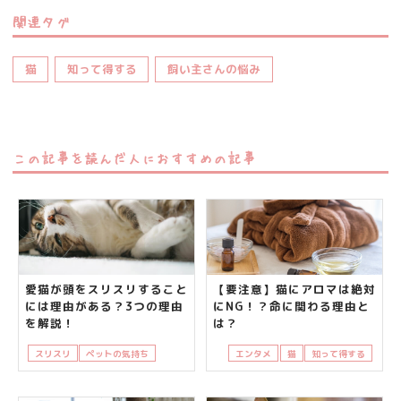
関連タグ
猫
知って得する
飼い主さんの悩み
この記事を読んだ人におすすめの記事
愛猫が頭をスリスリすること
【要注意】猫にアロマは絶対
には理由がある？3つの理由
にNG！？命に関わる理由と
を解説！
は？
スリスリ
ペットの気持ち
猫
知って得する
エンタメ
猫
知って得する