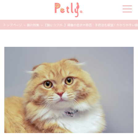
トップページ
> 猫の特集
> 【猫にコブが..】骨瘤の症状や原因・予防法を解説！かかりやすい猫とは
犬の特集
猫の特集
ペット用品
飼い主さんの悩み
ペットの気持ち
知って得する
エンタメ