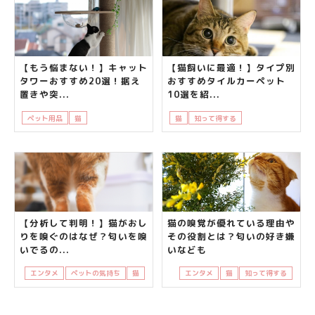
【もう悩まない！】キャット
【猫飼いに最適！】タイプ別
タワーおすすめ20選！据え
おすすめタイルカーペット
置きや突...
10選を紹...
ペット用品
猫
飼い主さんの悩み
猫
知って得する
飼い主さんの悩み
【分析して判明！】猫がおし
猫の嗅覚が優れている理由や
りを嗅ぐのはなぜ？匂いを嗅
その役割とは？匂いの好き嫌
いでるの...
いなども
エンタメ
ペットの気持ち
猫
エンタメ
猫
知って得する