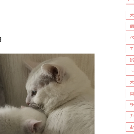
犬
飼
由
ペ
エ
食
ト
犬
臭
多
カ
お