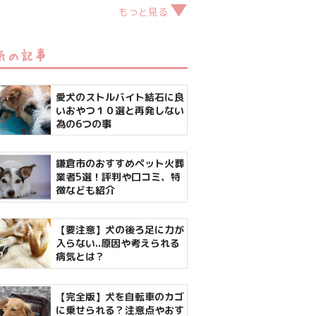
もっと見る
気の記事
愛犬のストルバイト結石に良
いおやつ１０選と再発しない
為の6つの事
鎌倉市のおすすめペット火葬
業者5選！評判や口コミ、特
徴なども紹介
【要注意】犬の後ろ足に力が
入らない..原因や考えられる
病気とは？
【完全版】犬を自転車のカゴ
に乗せられる？注意点やおす