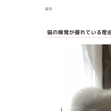
目次
猫の嗅覚が優れている理