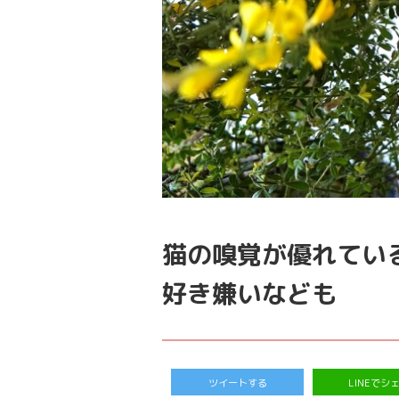
猫の嗅覚が優れてい
好き嫌いなども
ツイートする
LINEでシ