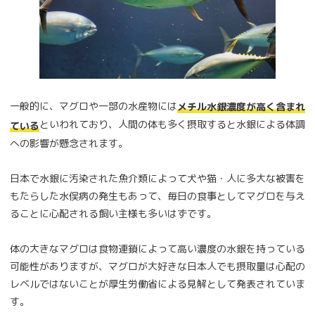
一般的に、マグロや一部の水産物には
メチル水銀濃度が高く含まれ
といわれており、人間の体も多く摂取すると水銀による体調
ている
への影響が懸念されます。
日本で水銀に汚染された魚介類によって犬や猫・人に多大な被害を
もたらした水俣病の発生もあって、毎日の食事としてマグロを与え
ることに心配される飼い主様も多いはずです。
体の大きなマグロは食物連鎖によって高い濃度の水銀を持っている
可能性がありますが、マグロが大好きな日本人でも摂取量は心配の
レベルではないことが厚生労働省による見解として発表されていま
す。