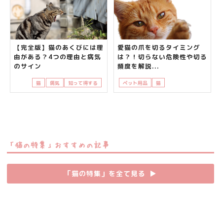
【完全版】猫のあくびには理
愛猫の爪を切るタイミング
由がある？4つの理由と病気
は？！切らない危険性や切る
のサイン
頻度を解説...
猫
病気
知って得する
ペット用品
猫
知って得する
飼い
「猫の特集」おすすめの記事
「猫の特集」を全て見る
▶︎