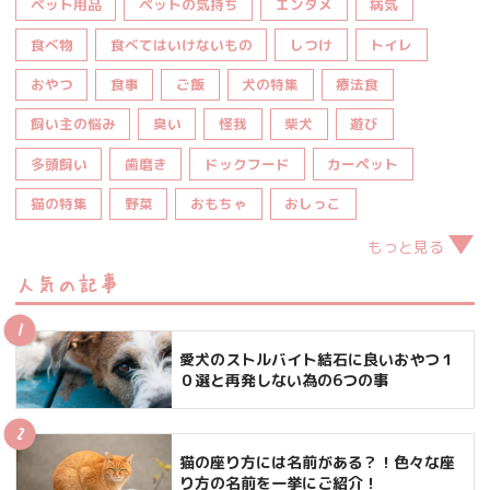
ペット用品
ペットの気持ち
エンタメ
病気
食べ物
食べてはいけないもの
しつけ
トイレ
おやつ
食事
ご飯
犬の特集
療法食
飼い主の悩み
臭い
怪我
柴犬
遊び
多頭飼い
歯磨き
ドックフード
カーペット
猫の特集
野菜
おもちゃ
おしっこ
もっと見る
人気の記事
愛犬のストルバイト結石に良いおやつ１
０選と再発しない為の6つの事
猫の座り方には名前がある？！色々な座
り方の名前を一挙にご紹介！