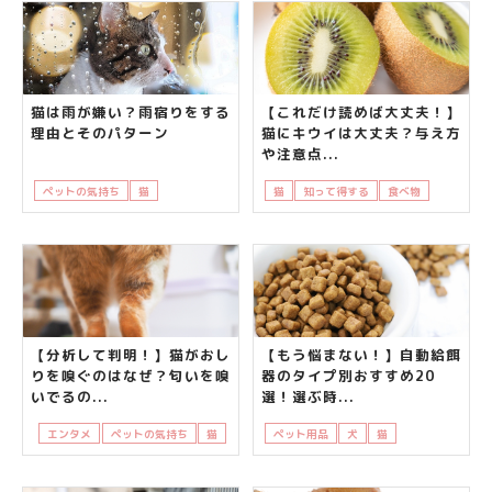
猫は雨が嫌い？雨宿りをする
【これだけ読めば大丈夫！】
理由とそのパターン
猫にキウイは大丈夫？与え方
や注意点...
ペットの気持ち
猫
知って得する
猫
知って得する
食べ物
飼い主さ
【分析して判明！】猫がおし
【もう悩まない！】自動給餌
りを嗅ぐのはなぜ？匂いを嗅
器のタイプ別おすすめ20
いでるの...
選！選ぶ時...
エンタメ
ペットの気持ち
猫
ペット用品
犬
猫
飼い主さんの悩