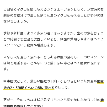
ご自宅でマグロを猫に与えるシチュエーションとして、夕食時のお
刺身のお裾分けや翌日に余った生のマグロを与えることが多いのは
ないでしょうか。
季節や新鮮度によって多少の違いはありますが、生のお魚をちょっ
との時間でも室温で放置していると、細菌が繁殖しやすくなってヒ
スタミンという物質が増殖します。
人なら火を通して食べることもある状態の食材も、このヒスタミン
は熱で死滅することがないので猫には中毒となって症状が現れま
す。
中毒症状として、激しい嘔吐や下痢・ふらつきといった異変が
摂取
でしょう。
後の2〜3時間くらいの間に現れる
万が一、そのような症状が見受けられたら速やかにかかりつけの
動
物病院で受診してください。