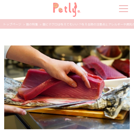
トップページ
> 猫の特集
> 猫にマグロは与えてもいい？与える時の注意点とアレルギーや病気の危険
犬の特集
猫の特集
ペット用品
飼い主さんの悩み
ペットの気持ち
知って得する
エンタメ