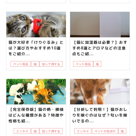
猫が大好き「けりぐるみ」と
【猫に加湿器は必要？】おす
は？選び方やおすすめ10選
すめ8選とアロマなどの注意
をご紹介...
点もご紹...
ペット用品
猫
知って得する
ペット用品
猫
飼い主さんの悩み
【完全保存版】猫の柄・模様
【分析して判明！】猫がおし
はどんな種類がある？特徴や
りを嗅ぐのはなぜ？匂いを嗅
性格も紹...
いでるの...
エンタメ
猫
知って得する
エンタメ
ペットの気持ち
猫