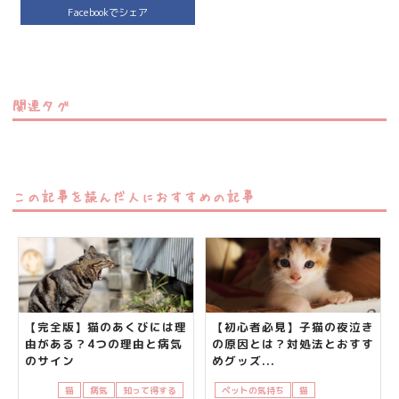
Facebookでシェア
関連タグ
この記事を読んだ人におすすめの記事
【完全版】猫のあくびには理
【初心者必見】子猫の夜泣き
由がある？4つの理由と病気
の原因とは？対処法とおすす
のサイン
めグッズ...
猫
病気
知って得する
ペットの気持ち
猫
飼い主さんの悩み