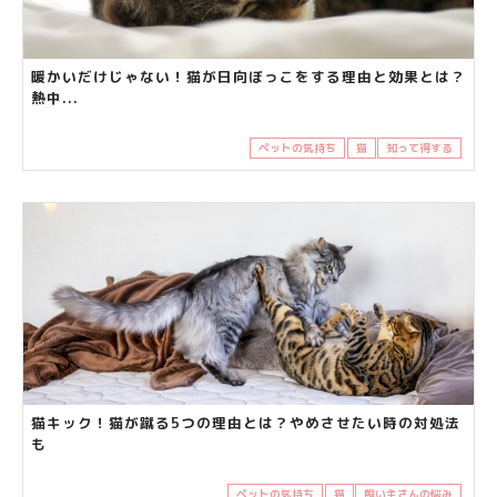
暖かいだけじゃない！猫が日向ぼっこをする理由と効果とは？
熱中...
ペットの気持ち
猫
知って得する
猫キック！猫が蹴る5つの理由とは？やめさせたい時の対処法
も
ペットの気持ち
猫
飼い主さんの悩み