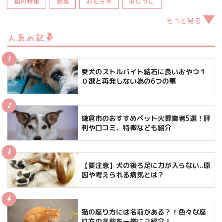
猫の特集
野菜
おもちゃ
おしっこ
もっと見る
人気の記事
愛犬のストルバイト結石に良いおやつ１
０選と再発しない為の6つの事
鎌倉市のおすすめペット火葬業者5選！評
判や口コミ、特徴なども紹介
【要注意】犬の後ろ足に力が入らない..原
因や考えられる病気とは？
猫の座り方には名前がある？！色々な座
り方の名前を一挙にご紹介！