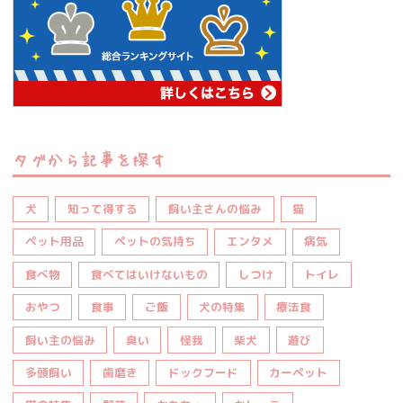
タグから記事を探す
犬
知って得する
飼い主さんの悩み
猫
ペット用品
ペットの気持ち
エンタメ
病気
食べ物
食べてはいけないもの
しつけ
トイレ
おやつ
食事
ご飯
犬の特集
療法食
飼い主の悩み
臭い
怪我
柴犬
遊び
多頭飼い
歯磨き
ドックフード
カーペット