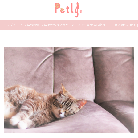
トップページ
> 猫の特集
> 猫は寒がり？寒がっている時に見せる行動や正しい寒さ対策とは！ | P
犬の特集
猫の特集
ペット用品
飼い主さんの悩み
ペットの気持ち
知って得する
エンタメ