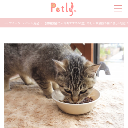
トップページ
> ペット用品
> 【猫用食器の人気おすすめ10選】おしゃれ食器や猫に優しい設計も！ 
犬の特集
猫の特集
ペット用品
飼い主さんの悩み
ペットの気持ち
知って得する
エンタメ