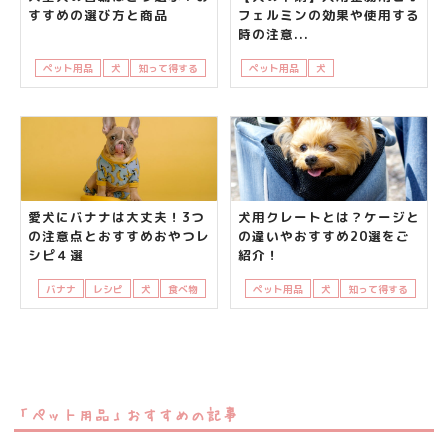
すすめの選び方と商品
フェルミンの効果や使用する
時の注意...
ペット用品
犬
知って得する
ペット用品
犬
飼い主さんの悩み
愛犬にバナナは大丈夫！3つ
犬用クレートとは？ケージと
の注意点とおすすめおやつレ
の違いやおすすめ20選をご
シピ４選
紹介！
バナナ
レシピ
犬
食べ物
ペット用品
犬
知って得する
「ペット用品」おすすめの記事