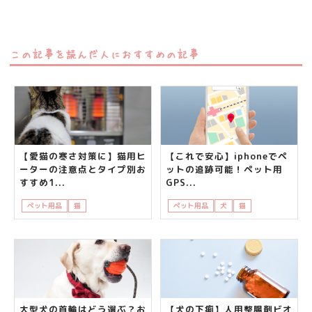
この記事を読んだ人におすすめの記事
【愛猫の寒さ対策に】猫用ヒ
【これで安心】iphoneでペ
ーターの注意点とタイプ別お
ットの追跡可能！ペット用
すすめ1...
GPS...
ペット用品
猫
飼い主さんの悩み
ペット用品
犬
猫
知って得する
大型犬の首輪はどう選ぶ？お
【犬の下痢】人用整腸剤ビオ