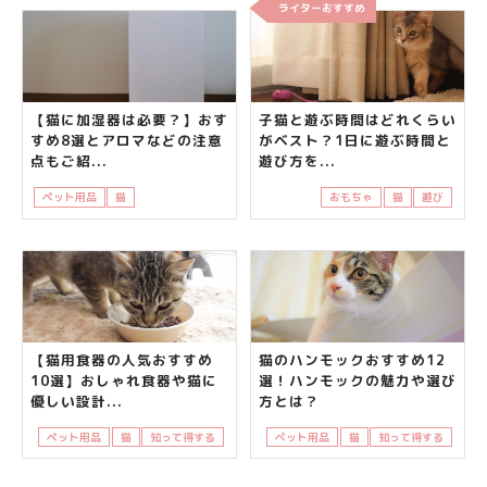
ライターおすすめ
【猫に加湿器は必要？】おす
子猫と遊ぶ時間はどれくらい
すめ8選とアロマなどの注意
がベスト？1日に遊ぶ時間と
点もご紹...
遊び方を...
ペット用品
猫
飼い主さんの悩み
おもちゃ
猫
遊び
【猫用食器の人気おすすめ
猫のハンモックおすすめ12
10選】おしゃれ食器や猫に
選！ハンモックの魅力や選び
優しい設計...
方とは？
ペット用品
猫
知って得する
ペット用品
猫
知って得する