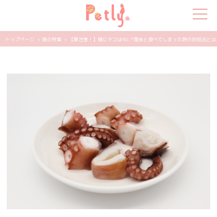
トップページ
> 猫の特集
> 【要注意！】猫にタコはNG？理由と食べてしまった時の対処法とは | 
犬の特集
猫の特集
ペット用品
飼い主さんの悩み
ペットの気持ち
知って得する
エンタメ