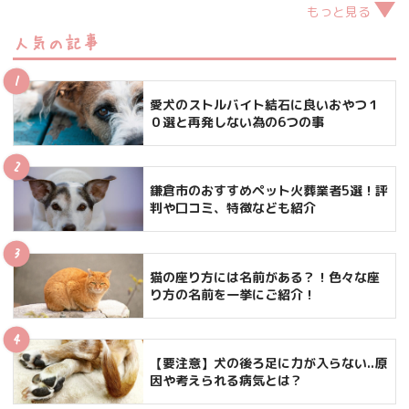
もっと見る
人気の記事
愛犬のストルバイト結石に良いおやつ１
０選と再発しない為の6つの事
鎌倉市のおすすめペット火葬業者5選！評
判や口コミ、特徴なども紹介
猫の座り方には名前がある？！色々な座
り方の名前を一挙にご紹介！
【要注意】犬の後ろ足に力が入らない..原
因や考えられる病気とは？