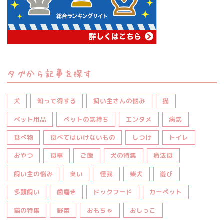
タグから記事を探す
犬
知って得する
飼い主さんの悩み
猫
ペット用品
ペットの気持ち
エンタメ
病気
食べ物
食べてはいけないもの
しつけ
トイレ
おやつ
食事
ご飯
犬の特集
療法食
飼い主の悩み
臭い
怪我
柴犬
遊び
多頭飼い
歯磨き
ドックフード
カーペット
猫の特集
野菜
おもちゃ
おしっこ