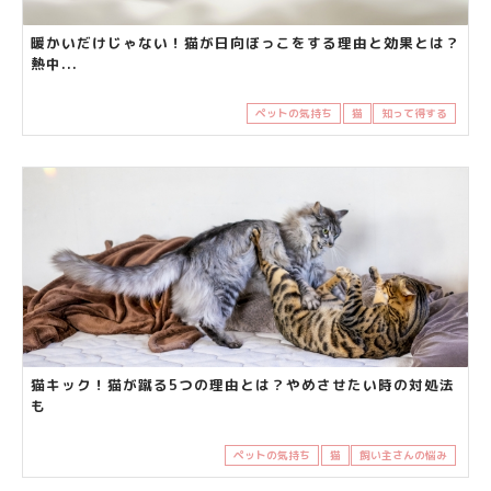
暖かいだけじゃない！猫が日向ぼっこをする理由と効果とは？
熱中...
ペットの気持ち
猫
知って得する
猫キック！猫が蹴る5つの理由とは？やめさせたい時の対処法
も
ペットの気持ち
猫
飼い主さんの悩み