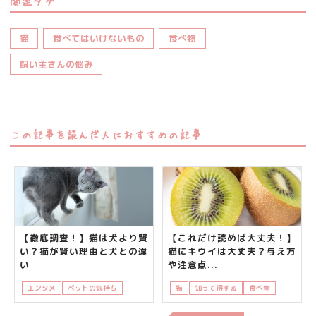
関連タグ
猫
食べてはいけないもの
食べ物
飼い主さんの悩み
この記事を読んだ人におすすめの記事
【徹底調査！】猫は犬より賢
【これだけ読めば大丈夫！】
い？猫が賢い理由と犬との違
猫にキウイは大丈夫？与え方
い
や注意点...
エンタメ
ペットの気持ち
猫
知って得する
猫
知って得する
食べ物
飼い主さ