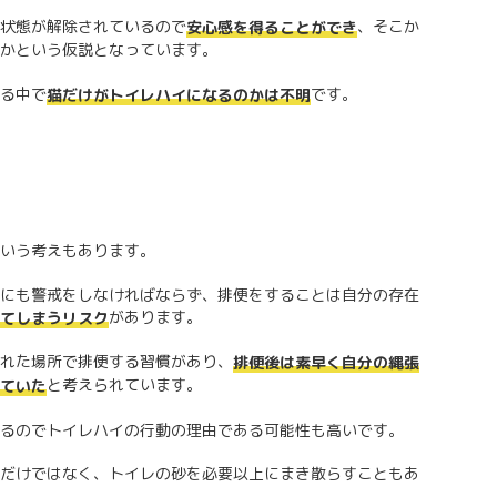
状態が解除されているので
、そこか
安心感を得ることができ
かという仮説となっています。
る中で
です。
猫だけがトイレハイになるのかは不明
いう考えもあります。
にも警戒をしなければならず、排便をすることは自分の存在
があります。
てしまうリスク
れた場所で排便する習慣があり、
排便後は素早く自分の縄張
と考えられています。
ていた
るのでトイレハイの行動の理由である可能性も高いです。
だけではなく、トイレの砂を必要以上にまき散らすこともあ