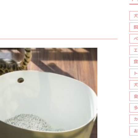
犬
飼
ペ
エ
食
ト
犬
臭
多
カ
お