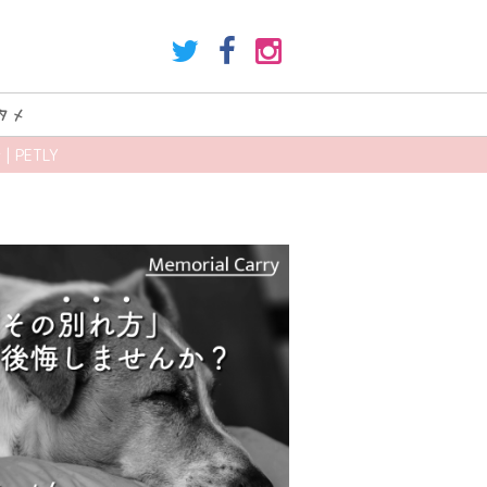
タメ
PETLY