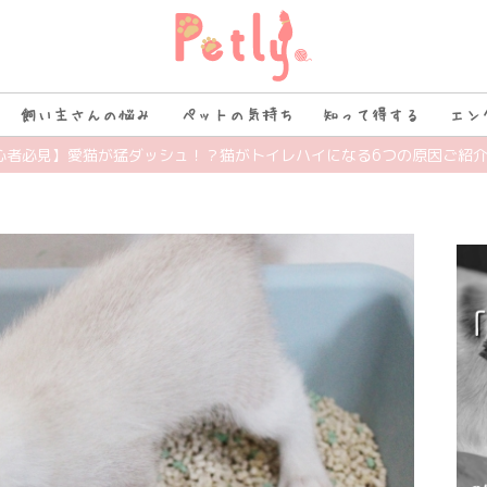
飼い主さんの悩み
ペットの気持ち
知って得する
エン
初心者必見】愛猫が猛ダッシュ！？猫がトイレハイになる6つの原因ご紹介 | 