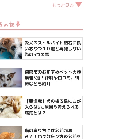
もっと見る
気の記事
愛犬のストルバイト結石に良
いおやつ１０選と再発しない
為の6つの事
鎌倉市のおすすめペット火葬
業者5選！評判や口コミ、特
徴なども紹介
【要注意】犬の後ろ足に力が
入らない..原因や考えられる
病気とは？
猫の座り方には名前があ
る？！色々な座り方の名前を