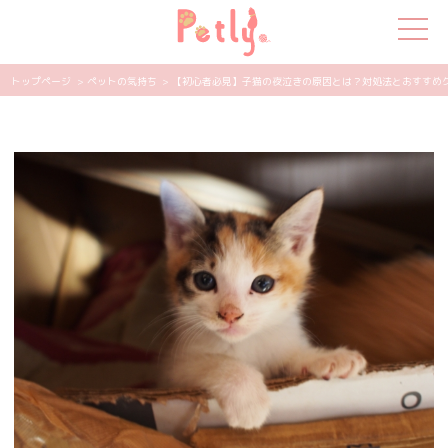
トップページ
> ペットの気持ち
> 【初心者必見】子猫の夜泣きの原因とは？対処法とおすすめグッズ
犬の特集
猫の特集
ペット用品
飼い主さんの悩み
ペットの気持ち
知って得する
エンタメ