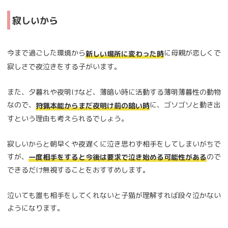
寂しいから
今まで過ごした環境から
に母親が恋しくで
新しい場所に変わった時
寂しさで夜泣きをする子がいます。
また、夕暮れや夜明けなど、薄暗い時に活動する薄明薄暮性の動物
なので、
に、ゴソゴソと動き出
狩猟本能からまだ夜明け前の暗い時
すという理由も考えられるでしょう。
寂しいからと朝早くや夜遅くに泣き思わず相手をしてしまいがちで
すが、
ので
一度相手をすると今後は要求で泣き始める可能性がある
できるだけ無視することをおすすめします。
泣いても誰も相手をしてくれないと子猫が理解すれば段々泣かない
ようになります。