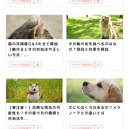
ペットの気持ち
犬
知って得する
飼い主さんの悩み
ペットの気持ち
猫
知って得する
猫の耳掃除Q＆Aを全て解説
犬が髪の毛を食べるのはな
【嫌がるときの対処法や正し
ぜ？原因と対策を解説
い方法・...
ペットの気持ち
猫
飼い主さんの悩み
ペットの気持ち
犬
知って得する
【要注意！】危険な病気の可
犬にもほくろはあるの？メラ
能性も？犬の座り方の種類と
ノーマとの違いとは
対処法を...
ペットの気持ち
犬
知って得する
飼い主さんの悩み
ペットの気持ち
犬
知って得する