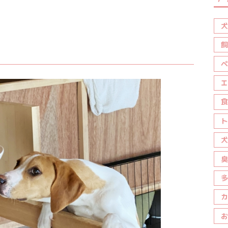
犬
飼
ペ
エ
食
ト
犬
臭
多
カ
お