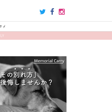
タメ
LY