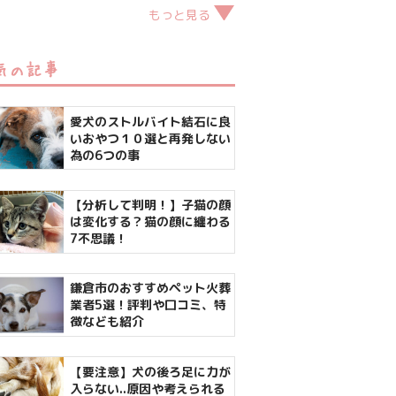
もっと見る
気の記事
愛犬のストルバイト結石に良
いおやつ１０選と再発しない
為の6つの事
【分析して判明！】子猫の顔
は変化する？猫の顔に纏わる
7不思議！
鎌倉市のおすすめペット火葬
業者5選！評判や口コミ、特
徴なども紹介
【要注意】犬の後ろ足に力が
入らない..原因や考えられる