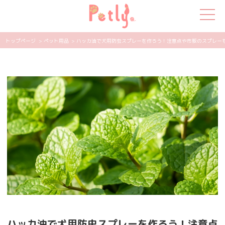
トップページ
> ペット用品
> ハッカ油で犬用防虫スプレーを作ろう！注意点や市販のスプレーもご紹
犬の特集
猫の特集
ペット用品
飼い主さんの悩み
ペットの気持ち
知って得する
エンタメ
ハッカ油で犬用防虫スプレーを作ろう！注意点