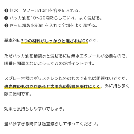
❶ 無水エタノール10mlを容器に入れる。
❷ ハッカ油を10～20滴たらしていれ、よく混ぜる。
❸ さらに精製水90mlを入れて全部をよく混ぜる。
基本的に
です。
3つの材料がしっかりと混ざればOK
ただハッカ油を精製水と混ぜるには無水エタノールが必要なので、
順番を間違えないようにするのがポイントです。
スプレー容器はポリスチレン以外のものであれば問題ないですが、
、外に持ち歩く
遮光性のものでがあると太陽光の影響を受けにくく
際に便利です。
効果も長持ちしやすいでしょう。
量が多すぎる時には適宜減らして作ってください。