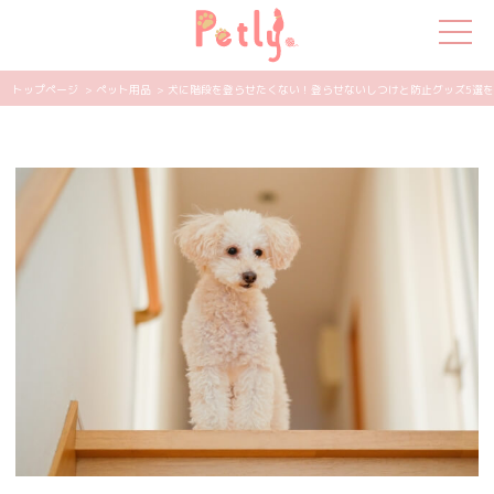
トップページ
> ペット用品
> 犬に階段を登らせたくない！登らせないしつけと防止グッズ5選を紹介！
犬の特集
猫の特集
ペット用品
飼い主さんの悩み
ペットの気持ち
知って得する
エンタメ