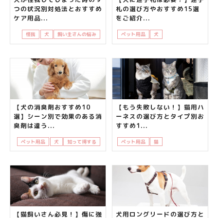
つの状況別対処法とおすすめ
札の選び方やおすすめ15選
ケア用品...
をご紹介...
怪我
犬
飼い主さんの悩み
ペット用品
犬
飼い主さんの悩み
【犬の消臭剤おすすめ10
【もう失敗しない！】猫用ハ
選】シーン別で効果のある消
ーネスの選び方とタイプ別お
臭剤は違う...
すすめ1...
ペット用品
犬
知って得する
ペット用品
猫
飼い主さんの悩み
【猫飼いさん必見！】傷に強
犬用ロングリードの選び方と