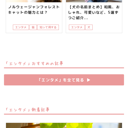
ノルウェージャンフォレスト
【犬の名前まとめ】和風、お
キャットの魅力とは？
しゃれ、可愛いなど、5選ず
つご紹介...
エンタメ
猫
知って得する
エンタメ
犬
知って得する
飼い主
「エンタメ」おすすめの記事
「エンタメ」を全て見る
▶︎
「エンタメ」新着記事