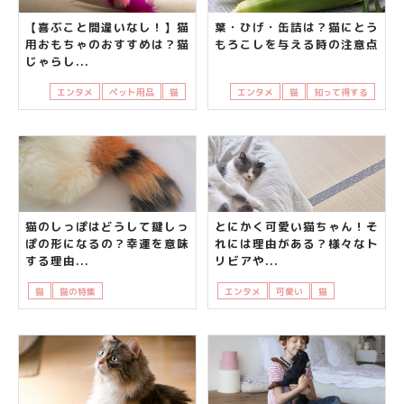
【喜ぶこと間違いなし！】猫
葉・ひげ・缶詰は？猫にとう
用おもちゃのおすすめは？猫
もろこしを与える時の注意点
じゃらし...
エンタメ
ペット用品
猫
エンタメ
猫
知って得する
猫のしっぽはどうして鍵しっ
とにかく可愛い猫ちゃん！そ
ぽの形になるの？幸運を意味
れには理由がある？様々なト
する理由...
リビアや...
猫
猫の特集
知って得する
鍵しっぽ
エンタメ
可愛い
猫
猫の座り方