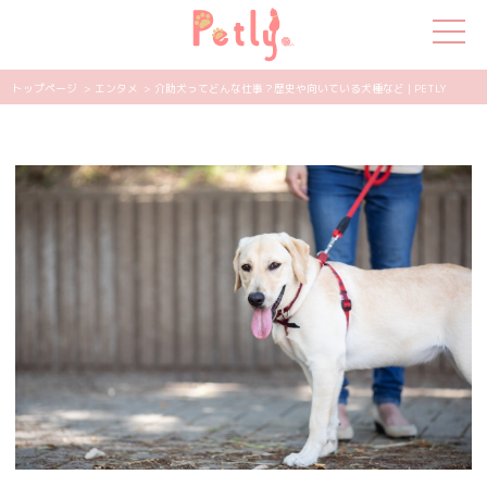
トップページ
> エンタメ
> 介助犬ってどんな仕事？歴史や向いている犬種など | PETLY
犬の特集
猫の特集
ペット用品
飼い主さんの悩み
ペットの気持ち
知って得する
エンタメ