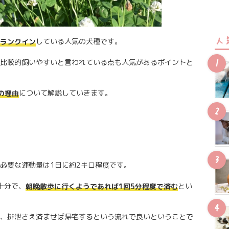
人
している人気の犬種です。
ランクイン
比較的飼いやすいと言われている点も人気があるポイントと
について解説していきます。
の理由
必要な運動量は1日に約2キロ程度です。
十分で、
とい
朝晩散歩に行くようであれば1回5分程度で済む
、排泄さえ済ませば帰宅するという流れで良いということで