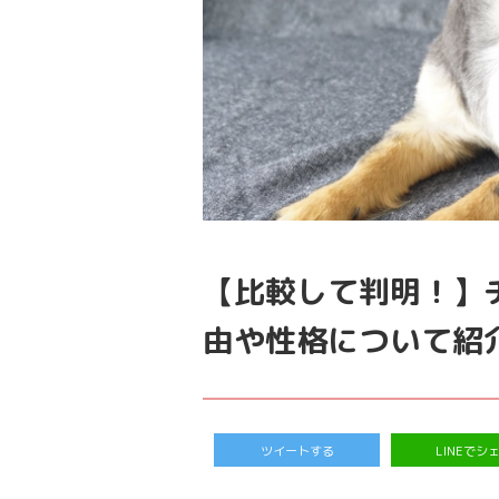
【比較して判明！】
由や性格について紹
ツイートする
LINEでシ