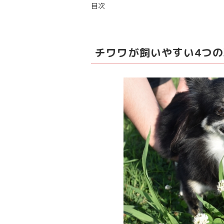
目次
チワワが飼いやすい4つ