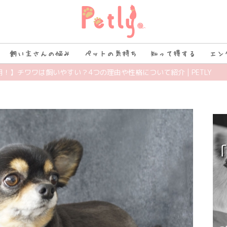
飼い主さんの悩み
ペットの気持ち
知って得する
エン
明！】チワワは飼いやすい？4つの理由や性格について紹介 | PETLY