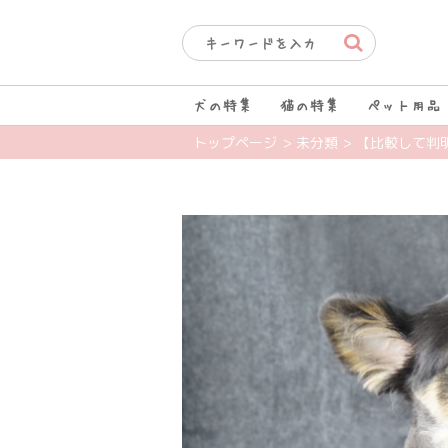
犬の特集
猫の特集
ペット用品
トップページ
> 未分類
> 【比較して判