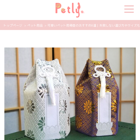
トップページ
> ペット用品
> 可愛いペット用骨壺のおすすめ8選｜失敗しない選び方やサイズも解説 
犬の特集
猫の特集
ペット用品
飼い主さんの悩み
ペットの気持ち
知って得する
エンタメ