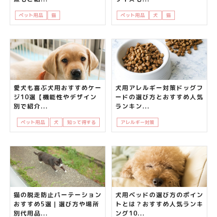
ペット用品
猫
飼い主さんの悩み
ペット用品
犬
猫
知って得する
愛犬も喜ぶ犬用おすすめケー
犬用アレルギー対策ドッグフ
ジ10選【機能性やデザイン
ードの選び方とおすすめ人気
別で紹介...
ランキン...
ペット用品
犬
知って得する
アレルギー対策
ドックフード
犬
猫の脱走防止パーテーション
犬用ベッドの選び方のポイン
おすすめ5選｜選び方や場所
トとは？おすすめ人気ランキ
別代用品...
ング10...