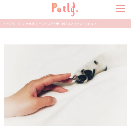
トップページ
> 未分類
> ペットの死を乗り越える方法とは？ | PETLY
犬の特集
猫の特集
ペット用品
飼い主さんの悩み
ペットの気持ち
知って得する
エンタメ