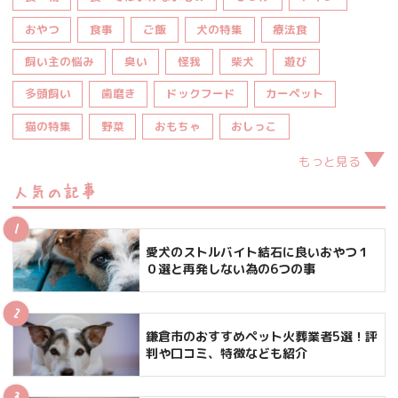
おやつ
食事
ご飯
犬の特集
療法食
飼い主の悩み
臭い
怪我
柴犬
遊び
多頭飼い
歯磨き
ドックフード
カーペット
猫の特集
野菜
おもちゃ
おしっこ
もっと見る
人気の記事
愛犬のストルバイト結石に良いおやつ１
０選と再発しない為の6つの事
鎌倉市のおすすめペット火葬業者5選！評
判や口コミ、特徴なども紹介