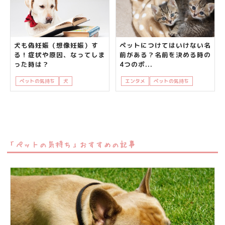
犬も偽妊娠（想像妊娠）す
ペットにつけてはいけない名
る！症状や原因、なってしま
前がある？名前を決める時の
った時は？
4つのポ...
ペットの気持ち
犬
飼い主さんの悩み
エンタメ
ペットの気持ち
知って得す
「ペットの気持ち」おすすめの記事