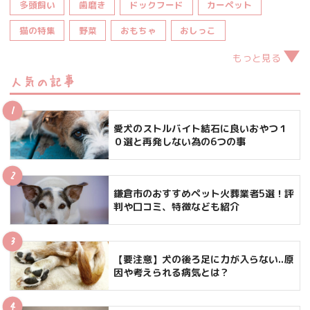
多頭飼い
歯磨き
ドックフード
カーペット
猫の特集
野菜
おもちゃ
おしっこ
もっと見る
人気の記事
愛犬のストルバイト結石に良いおやつ１
０選と再発しない為の6つの事
鎌倉市のおすすめペット火葬業者5選！評
判や口コミ、特徴なども紹介
【要注意】犬の後ろ足に力が入らない..原
因や考えられる病気とは？