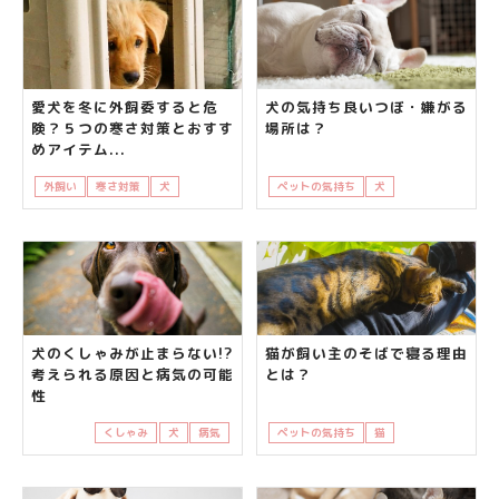
愛犬を冬に外飼委すると危
犬の気持ち良いつぼ・嫌がる
険？５つの寒さ対策とおすす
場所は？
めアイテム...
外飼い
寒さ対策
犬
知って得する
飼い主さんの悩み
ペットの気持ち
犬
知って得する
犬のくしゃみが止まらない!?
猫が飼い主のそばで寝る理由
考えられる原因と病気の可能
とは？
性
くしゃみ
犬
病気
ペットの気持ち
猫
知って得する