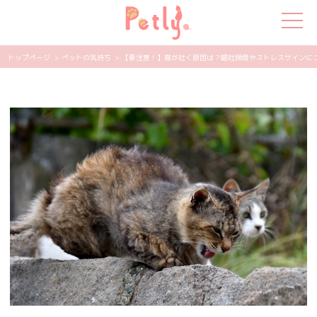
トップページ
> ペットの気持ち
> 【要注意！】猫が吐く原因は？嘔吐頻度やストレスサインについて
犬の特集
猫の特集
ペット用品
飼い主さんの悩み
ペットの気持ち
知って得する
エンタメ