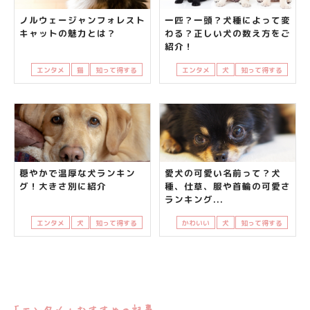
ノルウェージャンフォレスト
一匹？一頭？犬種によって変
キャットの魅力とは？
わる？正しい犬の数え方をご
紹介！
エンタメ
猫
知って得する
エンタメ
犬
知って得する
穏やかで温厚な犬ランキン
愛犬の可愛い名前って？犬
グ！大きさ別に紹介
種、仕草、服や首輪の可愛さ
ランキング...
エンタメ
犬
知って得する
かわいい
犬
知って得する
「エンタメ」おすすめの記事