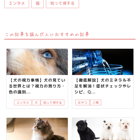
エンタメ
猫
知って得する
この記事を読んだ人におすすめの記事
【犬の視力事情】犬の見てい
【徹底解説】犬のミネラル不
る世界とは？視力の測り方・
足を解消！症状チェックやレ
色の識別...
シピ、Q...
エンタメ
犬
知って得する
おやつ
ご飯
低カロリーや無添加