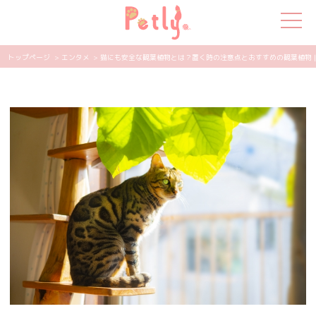
トップページ
> エンタメ
> 猫にも安全な観葉植物とは？置く時の注意点とおすすめの観葉植物 | P
犬の特集
猫の特集
ペット用品
飼い主さんの悩み
ペットの気持ち
知って得する
エンタメ