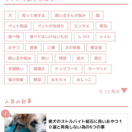
犬
知って得する
飼い主さんの悩み
猫
ペット用品
ペットの気持ち
エンタメ
病気
食べ物
食べてはいけないもの
しつけ
トイレ
おやつ
食事
ご飯
犬の特集
療法食
飼い主の悩み
臭い
怪我
柴犬
遊び
多頭飼い
歯磨き
ドックフード
カーペット
猫の特集
野菜
おもちゃ
おしっこ
もっと見る
人気の記事
愛犬のストルバイト結石に良いおやつ１
０選と再発しない為の6つの事