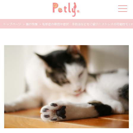
トップページ
> 猫の特集
> 毛球症の原因や症状・予防法などをご紹介！ストレスの可能性も | PE
犬の特集
猫の特集
ペット用品
飼い主さんの悩み
ペットの気持ち
知って得する
エンタメ