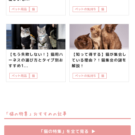
ペット用品
猫
飼い主さんの悩み
ペットの気持ち
猫
知って得する
【もう失敗しない！】猫用ハ
【知って得する】猫が集会し
ーネスの選び方とタイプ別お
ている理由？！猫集会の謎を
すすめ1...
解説！
ペット用品
猫
飼い主さんの悩み
ペットの気持ち
猫
知って得する
「猫の特集」おすすめの記事
「猫の特集」を全て見る
▶︎