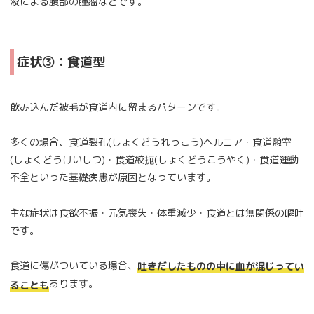
液による腹部の腫瘤などです。
症状③：食道型
飲み込んだ被毛が食道内に留まるパターンです。
多くの場合、食道裂孔(しょくどうれっこう)ヘルニア・食道憩室
(しょくどうけいしつ)・食道絞扼(しょくどうこうやく)・食道運動
不全といった基礎疾患が原因となっています。
主な症状は食欲不振・元気喪失・体重減少・食道とは無関係の嘔吐
です。
食道に傷がついている場合、
吐きだしたものの中に血が混じってい
あります。
ることも