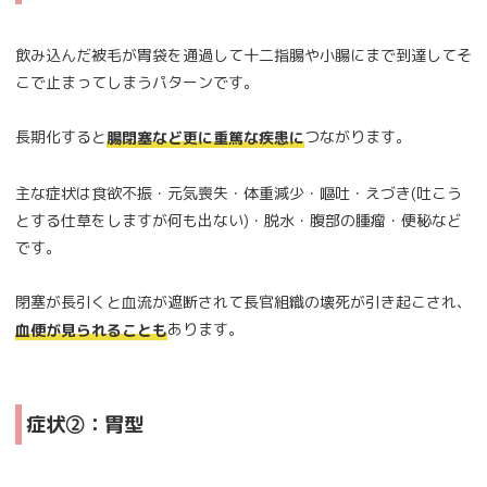
飲み込んだ被毛が胃袋を通過して十二指腸や小腸にまで到達してそ
こで止まってしまうパターンです。
長期化すると
つながります。
腸閉塞など更に重篤な疾患に
主な症状は食欲不振・元気喪失・体重減少・嘔吐・えづき(吐こう
とする仕草をしますが何も出ない)・脱水・腹部の腫瘤・便秘など
です。
閉塞が長引くと血流が遮断されて長官組織の壊死が引き起こされ、
あります。
血便が見られることも
症状②：胃型