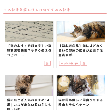
この記事を読んだ人におすすめの記事
【猫のおすすめ顔文字】で喜
【初心者必見】猫にはどれく
怒哀楽を表現？今すぐ使える
らいの部屋の広さが必要？注
コピペ一...
意点やポ...
猫
ペットの気持ち
猫
飼い主さんの悩み
猫の爪とぎ人気おすすめ14
猫は雨が嫌い？雨宿りをする
選｜カスが出ない飼い主にも
理由とそのパターン
優しいも...