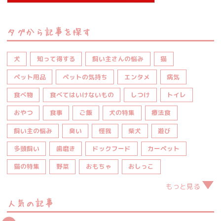
タグから記事を探す
犬
知って得する
飼い主さんの悩み
猫
ペット用品
ペットの気持ち
エンタメ
病気
食べ物
食べてはいけないもの
しつけ
トイレ
おやつ
食事
ご飯
犬の特集
療法食
飼い主の悩み
臭い
怪我
柴犬
遊び
多頭飼い
歯磨き
ドックフード
カーペット
猫の特集
野菜
おもちゃ
おしっこ
もっと見る
人気の記事