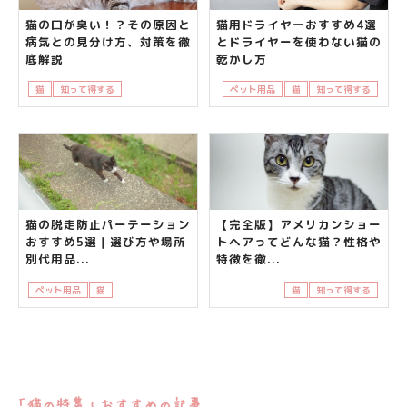
猫の口が臭い！？その原因と
猫用ドライヤーおすすめ4選
病気との見分け方、対策を徹
とドライヤーを使わない猫の
底解説
乾かし方
猫
知って得する
飼い主さんの悩み
ペット用品
猫
知って得する
猫の脱走防止パーテーション
【完全版】アメリカンショー
おすすめ5選｜選び方や場所
トヘアってどんな猫？性格や
別代用品...
特徴を徹...
ペット用品
猫
知って得する
飼い主さんの悩み
猫
知って得する
「猫の特集」おすすめの記事