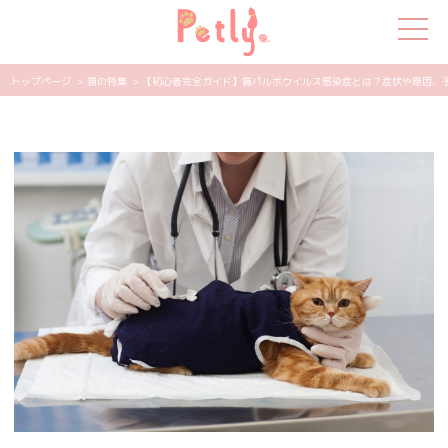
トップページ
> 猫の特集
> 【初心者完全ガイド】猫パルボウイルス感染症とは？症状や原因、予防方
犬の特集
猫の特集
ペット用品
飼い主さんの悩み
ペットの気持ち
知って得する
エンタメ