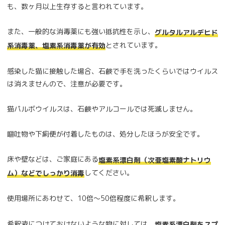
も、数ヶ月以上生存すると言われています。
また、一般的な消毒薬にも強い抵抗性を示し、
グルタルアルデヒド
とされています。
系消毒薬、塩素系消毒薬が有効
感染した猫に接触した場合、石鹸で手を洗ったくらいではウイルス
は消えませんので、注意が必要です。
猫パルボウイルスは、石鹸やアルコールでは死滅しません。
嘔吐物や下痢便が付着したものは、処分したほうが安全です。
床や壁などは、ご家庭にある
塩素系漂白剤（次亜塩素酸ナトリウ
してください。
ム）などでしっかり消毒
使用場所にあわせて、10倍～50倍程度に希釈します。
希釈液につけておけないような物に対しては、
塩素系漂白剤をスプ