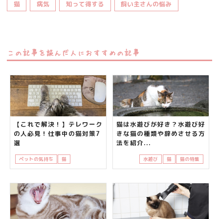
猫
病気
知って得する
飼い主さんの悩み
この記事を読んだ人におすすめの記事
【これで解決！】テレワーク
猫は水遊びが好き？水遊び好
の人必見！仕事中の猫対策7
きな猫の種類や辞めさせる方
選
法を紹介...
ペットの気持ち
猫
知って得する
飼い主さんの悩み
水遊び
猫
猫の特集