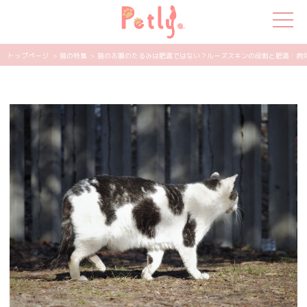
トップページ
> 猫の特集
> 猫のお腹のたるみは肥満ではない？ルーズスキンの役割と肥満・病気との
犬の特集
猫の特集
ペット用品
飼い主さんの悩み
ペットの気持ち
知って得する
エンタメ