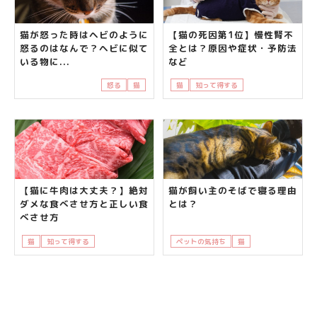
猫が怒った時はヘビのように
【猫の死因第1位】慢性腎不
怒るのはなんで？ヘビに似て
全とは？原因や症状・予防法
いる物に...
など
怒る
猫
猫
知って得する
飼い主さんの悩み
【猫に牛肉は大丈夫？】絶対
猫が飼い主のそばで寝る理由
ダメな食べさせ方と正しい食
とは？
べさせ方
猫
知って得する
飼い主さんの悩み
ペットの気持ち
猫
知って得する