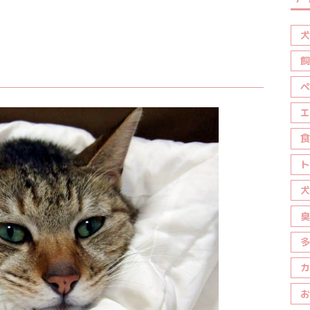
犬
飼
ペ
エ
食
ト
犬
臭
多
カ
お