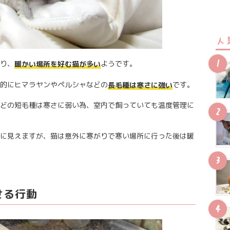
人
り、
ようです。
暖かい場所を好む猫が多い
的にヒマラヤンやペルシャなどの
です。
長毛種は寒さに強い
どの短毛種は寒さに弱い為、室内で飼っていても温度管理に
に見えますが、猫は意外に寒がりで寒い場所に行った後は暖
せる行動