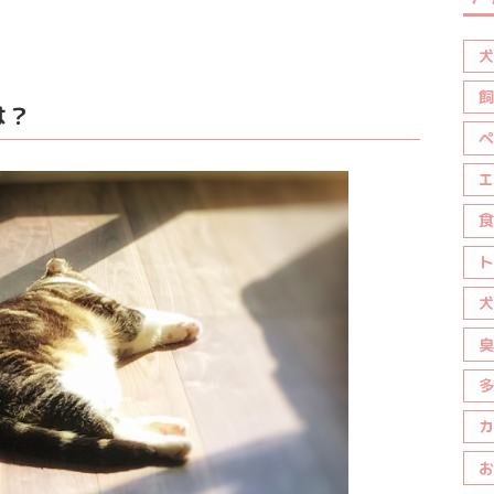
犬
飼
は？
ペ
エ
食
ト
犬
臭
多
カ
お