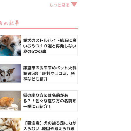
もっと見る
気の記事
愛犬のストルバイト結石に良
いおやつ１０選と再発しない
為の6つの事
鎌倉市のおすすめペット火葬
業者5選！評判や口コミ、特
徴なども紹介
猫の座り方には名前があ
る？！色々な座り方の名前を
一挙にご紹介！
【要注意】犬の後ろ足に力が
入らない..原因や考えられる