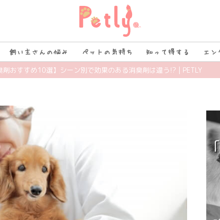
飼い主さんの悩み
ペットの気持ち
知って得する
エン
臭剤おすすめ10選】シーン別で効果のある消臭剤は違う!? | PETLY