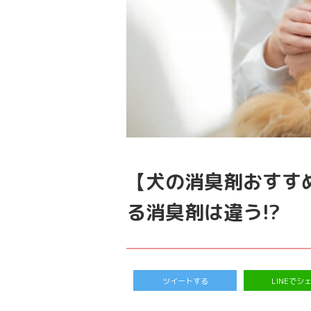
【犬の消臭剤おすす
る消臭剤は違う!?
ツイートする
LINEでシ