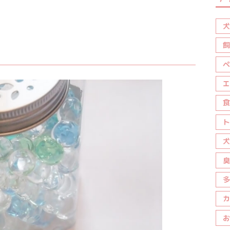
犬
飼
ペ
エ
食
ト
犬
臭
多
カ
お