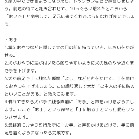
5.家の中でできるようになったら、ドッグランなどで練習しましょ
う。前述の待てと組み合わせて、10ｍぐらい離れたところから
「おいで」と命令して、足元に来てくれるようになれば良いでしょ
う。
・お手
1.掌におやつなどを隠して犬の目の前に持っていき、においをかが
せる。
2.犬がおやつに気が付いたら触りやすいように犬の足のやや近くま
で手を下げます。
3.犬が前足で手に触れた瞬間「よし」などと声をかけて、手を開け
ておやつを上げましょう。この繰り返しで犬が「ご主人の手に触る
といいことがある」と教えこみます。
4.慣れてきたら犬が手に触る直前に「お手」と声をかけるようにし
ます。ここで「お手」という命令と「手に触る」という行動をリン
クさせます。
5.最終的におやつを持たずに「お手」と声をかけるだけで、手に前
足を置くようになったら完成です。