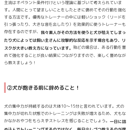
主流はオペラント条件付けという理論に基づいて考えられていま
す。人間にとって望ましいことをしたときに褒めてその行動を強化
する方法です。優秀なトレーナーの中には軽いショック（リードを
引っ張ったり、大きな音を出したり）を効果的に使うトレーナーも
存在するのですが、
我々素人がその方法を使うと犬が怯えてしまっ
たり犬によっては飼い主さんに攻撃的な反応を示す場合もあり、リ
殆どの場合は、ある行動を誉
スクが大きい教え方になっています。
めて強化することが良い結果につながりますので、楽しく誉めなが
ら教えましょう！
②犬が飽きる前に辞めること！
犬の集中力が持続するのは大体10～15分と言われています。犬の
集中力が切れた状態でのトレーニングは失敗が増えるため、犬もな
かなかおやつをもらえずストレスを感じることでしょう。
一日に詰
め込んでトレーニングするのではなく、毎日少しづつ教えるのが理