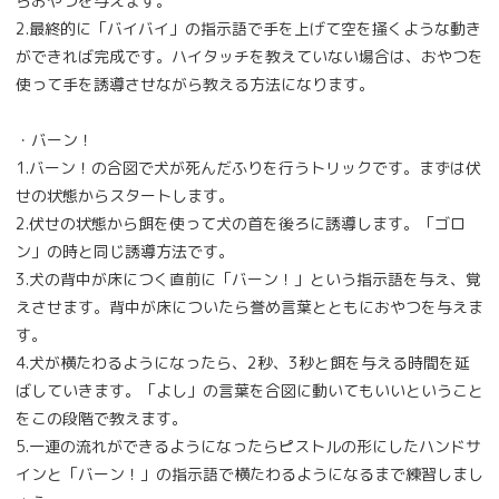
らおやつを与えます。
2.最終的に「バイバイ」の指示語で手を上げて空を掻くような動き
ができれば完成です。ハイタッチを教えていない場合は、おやつを
使って手を誘導させながら教える方法になります。
・バーン！
1.バーン！の合図で犬が死んだふりを行うトリックです。まずは伏
せの状態からスタートします。
2.伏せの状態から餌を使って犬の首を後ろに誘導します。「ゴロ
ン」の時と同じ誘導方法です。
3.犬の背中が床につく直前に「バーン！」という指示語を与え、覚
えさせます。背中が床についたら誉め言葉とともにおやつを与えま
す。
4.犬が横たわるようになったら、2秒、3秒と餌を与える時間を延
ばしていきます。「よし」の言葉を合図に動いてもいいということ
をこの段階で教えます。
5.一連の流れができるようになったらピストルの形にしたハンドサ
インと「バーン！」の指示語で横たわるようになるまで練習しまし