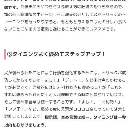
ご褒美におやつを与える教え方は肥満の恐れもあるので、
想です。
餌の前に晩御飯の中から少しをご褒美の分として必ずトリックのト
レーニングを行ったりすると、もともと与えるごはんの分しか食べ
ないことになるので肥満も避けることができておススメです。
③タイミングよく褒めてステップアップ！
犬が褒められたことにより行動を強化するためには、トリックが成
功してからすかさず「よし！」「グッド！」など掛け声をかけるこ
とが必要です。理論的には0.5～1秒以内に褒めることが「これを
すれば褒められるんだ」と犬が理解できる時間と言われています。
そして褒める言葉は統一することです。「よし！」「お利巧！」
「いい子！」など、褒める度に言葉がコロコロ変わっていては犬も
混乱してしまいます。
指示語、誉め言葉は統一、タイミングは一秒
以内を心がけましょう。