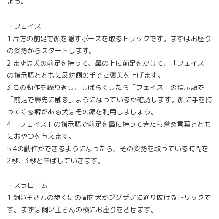
ょう。
・フェイス
1.片方の前足で顔を隠すポーズを取るトリックです。まずはお座り
の姿勢からスタートします。
2.まずは犬の前足を持って、鼻の上に前足をかけて、「フェイス」
の指示語とともに反対側の手でご褒美を上げます。
3.この動作を繰り返し、しばらくしたら「フェイス」の指示語で
「前足で鼻先に触る」ようになっているか確認します。顔に手を持
ってくる癖がある犬はその癖を利用しましょう。
4.「フェイス」の指示語で前足を鼻に持ってきたら誉め言葉ととも
におやつを与えます。
5.4の動作ができるようになったら、その姿勢を取っている時間を
2秒、3秒と伸ばしていきます。
・スラローム
1.飼い主さんの歩く足の間を犬がジグザグに通り抜けるトリックで
す。まずは飼い主さんの横にお座りをさせます。