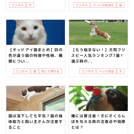
エンタメ
犬
知って得する
飼い主さんの悩み
エンタメ
ペットの気持ち
猫
【オッドアイ猫まとめ】目の
【もう悩まない！】犬用フリ
色が違う猫の特徴や性格、種
スビー人気ランキング7選！
類につい...
選ぶ時の...
エンタメ
猫
知って得する
エンタメ
ペット用品
犬
猫は落下しても平気？猫の身
種には要注意！犬にさくらん
体能力と飼い主さんが注意す
ぼを与える時の注意点や効果
ること
とは？