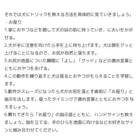
それでは犬にトリックを教える方法を具体的に見ていきましょう。
・お座り
1.掌におやつなどを隠して犬の目の前に持っていき、においをかが
せる。
2.犬が手に注意を向けたら手を上に持ち上げます。犬は顔をグッと
上げることになるので、お尻が自然と落ちます。
3.お尻が地面についた瞬間に「よし」「グッド」などの褒め言葉と
ともにおやつをあげる。
4.この動作を繰り返すと犬は座るとおやつがもらえることを学習し
ます。
5.動作がスムーズになったら犬がお尻を落とす直前に「お座り」と
指示を出します。座ったタイミングで褒め言葉とともにおやつを与
えましょう。
6.慣れてきたら「お座り」の指示語とともに、ハンドサインも教え
ましょう。指を立てる、手のひらを地面に向けるなどお好きなサイ
ンと組み合わせてください。