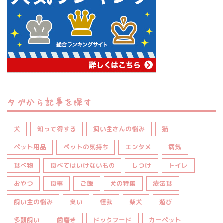
タグから記事を探す
犬
知って得する
飼い主さんの悩み
猫
ペット用品
ペットの気持ち
エンタメ
病気
食べ物
食べてはいけないもの
しつけ
トイレ
おやつ
食事
ご飯
犬の特集
療法食
飼い主の悩み
臭い
怪我
柴犬
遊び
多頭飼い
歯磨き
ドックフード
カーペット