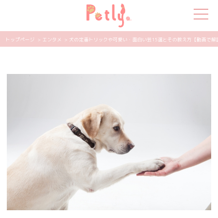
トップページ
> エンタメ
> 犬の定番トリックや可愛い・面白い芸15選とその教え方【動画で解説】 
犬の特集
猫の特集
ペット用品
飼い主さんの悩み
ペットの気持ち
知って得する
エンタメ