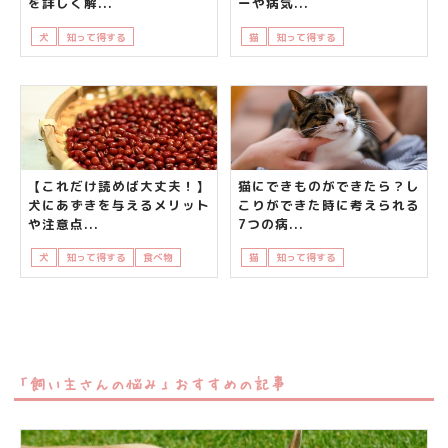
を詳しく解...
ーや病気...
犬
知って得する
飼い主さんの悩み
猫
知って得する
飼い主さんの悩み
【これだけ読めば大丈夫！】
猫にできものができたら？し
犬にあずきを与えるメリット
こりができた時に考えられる
や注意点...
7つの病...
犬
知って得する
食べ物
飼い主さんの悩み
猫
知って得する
飼い主さんの悩み
「飼い主さんの悩み」おすすめの記事