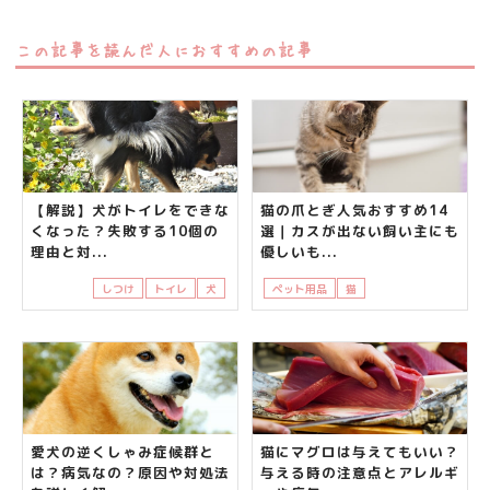
この記事を読んだ人におすすめの記事
【解説】犬がトイレをできな
猫の爪とぎ人気おすすめ14
くなった？失敗する10個の
選｜カスが出ない飼い主にも
理由と対...
優しいも...
しつけ
トイレ
犬
ペット用品
猫
飼い主さんの悩み
愛犬の逆くしゃみ症候群と
猫にマグロは与えてもいい？
は？病気なの？原因や対処法
与える時の注意点とアレルギ