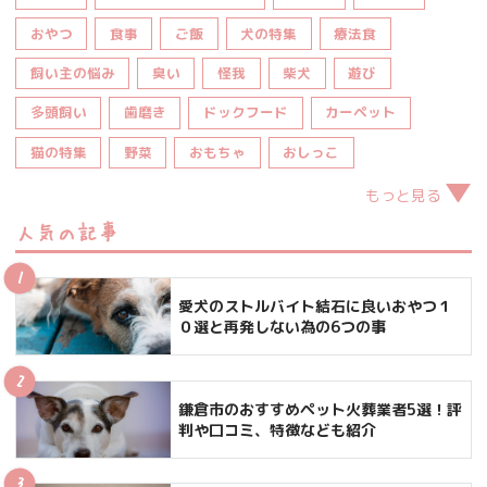
おやつ
食事
ご飯
犬の特集
療法食
飼い主の悩み
臭い
怪我
柴犬
遊び
多頭飼い
歯磨き
ドックフード
カーペット
猫の特集
野菜
おもちゃ
おしっこ
もっと見る
人気の記事
愛犬のストルバイト結石に良いおやつ１
０選と再発しない為の6つの事
鎌倉市のおすすめペット火葬業者5選！評
判や口コミ、特徴なども紹介