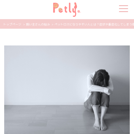
トップページ
> 飼い主さんの悩み
> ペットロスになりやすい人とは？症状や重症化してしまう原因も
犬の特集
猫の特集
ペット用品
飼い主さんの悩み
ペットの気持ち
知って得する
エンタメ