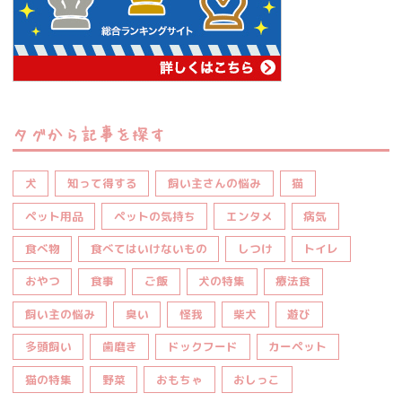
タグから記事を探す
犬
知って得する
飼い主さんの悩み
猫
ペット用品
ペットの気持ち
エンタメ
病気
食べ物
食べてはいけないもの
しつけ
トイレ
おやつ
食事
ご飯
犬の特集
療法食
飼い主の悩み
臭い
怪我
柴犬
遊び
多頭飼い
歯磨き
ドックフード
カーペット
猫の特集
野菜
おもちゃ
おしっこ