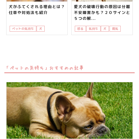
犬がふてくされる理由とは？
愛犬の破壊行動の原因は分離
仕草や対処法も紹介
不安障害かも？２０サインと
５つの解...
ペットの気持ち
犬
知って得する
怒る
気持ち
犬
病気
飼い主さ
「ペットの気持ち」おすすめの記事