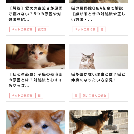
【解説】愛犬の夜泣きが原因
猫の耳掃除Q＆Aを全て解説
で寝れない？8つの原因や対
【嫌がるときの対処法や正し
処法を紹...
い方法・...
ペットの気持ち
夜泣き
犬
飼い主さんの悩み
ペットの気持ち
猫
飼い主さんの悩み
【初心者必見】子猫の夜泣き
猫が懐かない理由とは？猫と
の原因とは？対処法とおすす
仲良くなりたい方必見！
めグッズ...
ペットの気持ち
猫
飼い主さんの悩み
猫
飼い主さんの悩み
飼い主の悩み