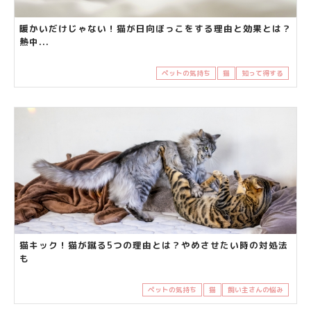
暖かいだけじゃない！猫が日向ぼっこをする理由と効果とは？
熱中...
ペットの気持ち
猫
知って得する
猫キック！猫が蹴る5つの理由とは？やめさせたい時の対処法
も
ペットの気持ち
猫
飼い主さんの悩み