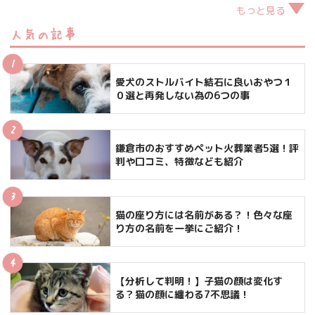
もっと見る
人気の記事
愛犬のストルバイト結石に良いおやつ１
０選と再発しない為の6つの事
鎌倉市のおすすめペット火葬業者5選！評
判や口コミ、特徴なども紹介
猫の座り方には名前がある？！色々な座
り方の名前を一挙にご紹介！
【分析して判明！】子猫の顔は変化す
る？猫の顔に纏わる7不思議！