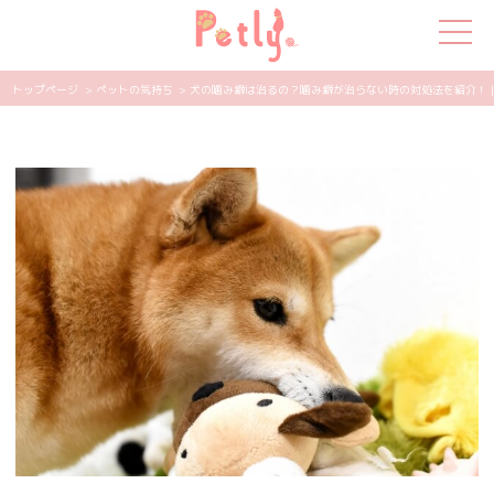
トップページ
> ペットの気持ち
> 犬の噛み癖は治るの？噛み癖が治らない時の対処法を紹介！ | P
犬の特集
猫の特集
ペット用品
飼い主さんの悩み
ペットの気持ち
知って得する
エンタメ