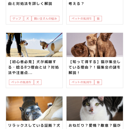
由と対処法を詳しく解説
考える？
ゲップ
犬
飼い主さんの悩み
ペットの気持ち
猫
飼い主さんの悩み
【初心者必見】犬が威嚇す
【知って得する】猫が集会し
る・唸る8つ理由とは？対処
ている理由？！猫集会の謎を
法や注意点...
解説！
ペットの気持ち
犬
知って得する
ペットの気持ち
猫
知って得する
リラックスしている証拠？犬
おねだり？愛情？敵意？猫が