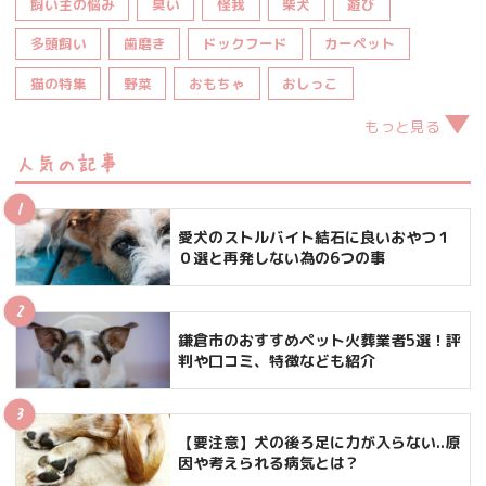
飼い主の悩み
臭い
怪我
柴犬
遊び
多頭飼い
歯磨き
ドックフード
カーペット
猫の特集
野菜
おもちゃ
おしっこ
もっと見る
人気の記事
愛犬のストルバイト結石に良いおやつ１
０選と再発しない為の6つの事
鎌倉市のおすすめペット火葬業者5選！評
判や口コミ、特徴なども紹介
【要注意】犬の後ろ足に力が入らない..原
因や考えられる病気とは？