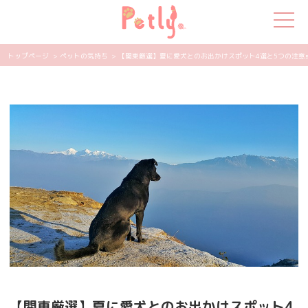
トップページ
> ペットの気持ち
> 【関東厳選】夏に愛犬とのお出かけスポット4選と5つの注意点を紹
犬の特集
猫の特集
ペット用品
飼い主さんの悩み
ペットの気持ち
知って得する
エンタメ
【関東厳選】夏に愛犬とのお出かけスポット4