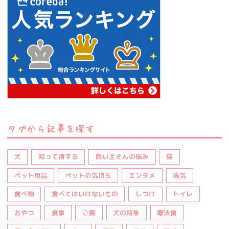
タグから記事を探す
犬
知って得する
飼い主さんの悩み
猫
ペット用品
ペットの気持ち
エンタメ
病気
食べ物
食べてはいけないもの
しつけ
トイレ
おやつ
食事
ご飯
犬の特集
療法食