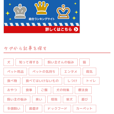
タグから記事を探す
犬
知って得する
飼い主さんの悩み
猫
ペット用品
ペットの気持ち
エンタメ
病気
食べ物
食べてはいけないもの
しつけ
トイレ
おやつ
食事
ご飯
犬の特集
療法食
飼い主の悩み
臭い
怪我
柴犬
遊び
多頭飼い
歯磨き
ドックフード
カーペット