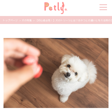
トップページ
> 犬の特集
> 【初心者必見！】犬のトリーツとは？おやつとの違いと与える時の注意点
犬の特集
猫の特集
ペット用品
飼い主さんの悩み
ペットの気持ち
知って得する
エンタメ