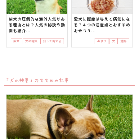
柴犬の圧倒的な海外人気があ
愛犬に鰹節は与えて病気にな
る理由とは？人気の秘訣や動
る？４つの注意点とおすすめ
画も紹介...
おやつ９...
柴犬
犬の特集
知って得する
おやつ
犬
鰹節
「犬の特集」おすすめの記事