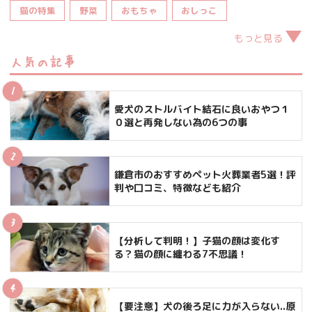
猫の特集
野菜
おもちゃ
おしっこ
もっと見る
人気の記事
愛犬のストルバイト結石に良いおやつ１
０選と再発しない為の6つの事
鎌倉市のおすすめペット火葬業者5選！評
判や口コミ、特徴なども紹介
【分析して判明！】子猫の顔は変化す
る？猫の顔に纏わる7不思議！
【要注意】犬の後ろ足に力が入らない..原