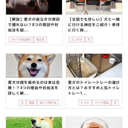
【解説】愛犬の夜泣きが原因
【全国でも珍しい】犬と一緒
で寝れない？8つの原因や対
に行ける神社をご紹介！参拝
処法を紹...
に行く時...
ペットの気持ち
夜泣き
犬
飼い主さんの悩み
エンタメ
犬
知って得する
飼い主
愛犬が顔を舐めるのは実は危
愛犬のトイレートレーの選び
険！？4つの理由や対処法を
方とは？おすすめ人気トイレ
詳しく解...
トレー1...
犬
病気
知って得する
トイレ
ペット用品
犬