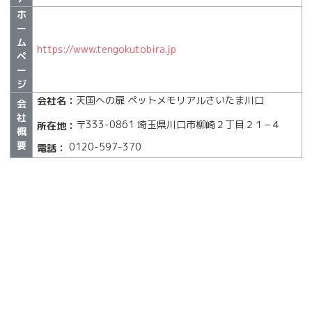
ホ
ー
ム
https://www.tengokutobira.jp
ペ
ー
ジ
天国への扉 ペットメモリアルさいたま川口
会社名：
会
社
〒333-0861 埼玉県川口市柳崎２丁目２１−４
所在地：
概
要
0120-597-370
電話：