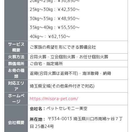
20kg〜25kg：￥36,850〜
25kg〜30kg：￥42,350〜
30kg〜35kg：￥48,950〜
35kg〜40kg：￥55,550〜
40kg〜：￥62,150〜
サービス
ご家族の希望を形にできる葬儀会社
概要
火葬方法
合同火葬・立会個別火葬・お任せ個別火葬
葬儀場所
ご自宅・指定場所
お骨の種
返骨(合同火葬は返骨不可)・海洋散骨・納骨
類
対応エリ
埼玉県全域(その他条件付きで対応)
ア
ホームペ
https://misora-pet.com/
ージ
ペットセレモニー美空
会社名：
〒334-0013 埼玉県川口市南鳩ヶ谷７丁
所在地：
会社概要
目 25番24号