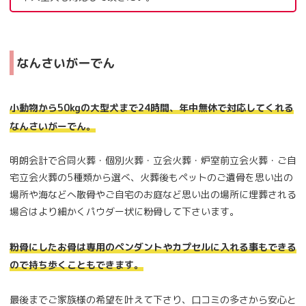
なんさいがーでん
小動物から50kgの大型犬まで24時間、年中無休で対応してくれる
なんさいがーでん。
明朗会計で合同火葬・個別火葬・立会火葬・炉室前立会火葬・ご自
宅立会火葬の5種類から選べ、火葬後もペットのご遺骨を思い出の
場所や海などへ散骨やご自宅のお庭など思い出の場所に埋葬される
場合はより細かくパウダー状に粉骨して下さいます。
粉骨にしたお骨は専用のペンダントやカプセルに入れる事もできる
ので持ち歩くこともできます。
最後までご家族様の希望を叶えて下さり、口コミの多さから安心と