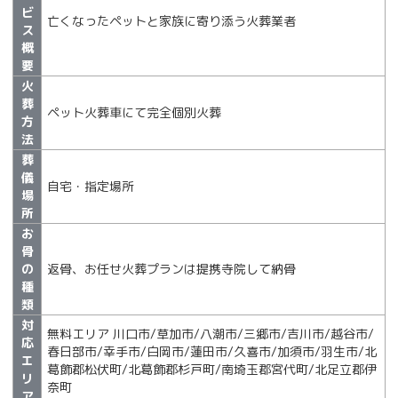
ビ
亡くなったペットと家族に寄り添う火葬業者
ス
概
要
火
葬
ペット火葬車にて完全個別火葬
方
法
葬
儀
自宅・指定場所
場
所
お
骨
の
返骨、お任せ火葬プランは提携寺院して納骨
種
類
対
無料エリア 川口市/草加市/八潮市/三郷市/吉川市/越谷市/
応
春日部市/幸手市/白岡市/蓮田市/久喜市/加須市/羽生市/北
エ
葛飾郡松伏町/北葛飾郡杉戸町/南埼玉郡宮代町/北足立郡伊
リ
奈町
ア