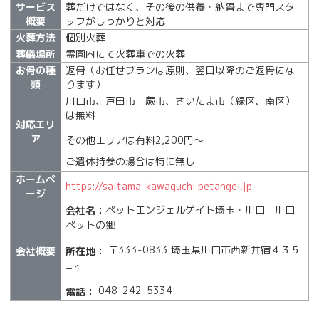
サービス
葬だけではなく、その後の供養・納骨まで専門スタ
概要
ッフがしっかりと対応
火葬方法
個別火葬
葬儀場所
霊園内にて火葬車での火葬
お骨の種
返骨（お任せプランは原則、翌日以降のご返骨にな
類
ります）
川口市、戸田市 蕨市、さいたま市（緑区、南区）
は無料
対応エリ
ア
その他エリアは有料2,200円〜
ご遺体持参の場合は特に無し
ホームペ
https://saitama-kawaguchi.petangel.jp
ージ
ペットエンジェルゲイト埼玉・川口 川口
会社名：
ペットの郷
〒333-0833 埼玉県川口市西新井宿４３５
所在地：
会社概要
−１
048-242-5334
電話：