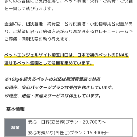
多くのお客様にご⽀持を賜り、ペット葬儀・⽕葬・ご納⾻・ご供養
を一貫して執り行えます。
霊園には、個別墓地・納⾻堂・合同供養塔・⼩動物専⽤合祀墓があ
り、ご希望に沿うご納⾻⽅法があり温かみあるセレモニールームで
ご葬儀・個別法要を執り⾏えます。
ペットエンジェルゲイト埼玉川口は、日本で初のペットのDNAを
遺せるペット霊園として注目を集めています。
※10kgを超えるペットの対応は横浜青葉店で対応
※現在、安心パッケージプランは受付を休止しています。
※現在、送迎・お迎えサービスは休止しています。
基本情報
安心一日葬(立会葬)プラン：29,700円〜
料金
安心お預かり(お任せ)プラン：15,400円〜