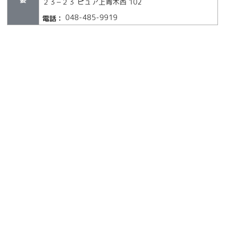
２３−２３ ピュア上青木西 102
048-485-9919
電話：