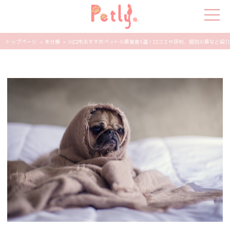
トップページ
> 未分類
> 川口市おすすめペット火葬業者5選！口コミや評判、個別火葬など紹介 | 
犬の特集
猫の特集
ペット用品
飼い主さんの悩み
ペットの気持ち
知って得する
エンタメ