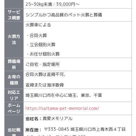
25~30kg未満：39,000円〜
サービ
シンプルかつ高品質のペット火葬と葬儀
ス概要
火葬車による
・合同火葬
火葬方
法
・立会個別火葬
・お任せ個別火葬
葬儀場
ご自宅・指定場所
所
合同火葬は返骨不可、
お骨の
種類
返骨または海洋散骨
対応エ
埼玉県川口市を中心に埼玉、東京、千葉
リア
ホーム
https://saitama-pet-memorial.com/
ページ
真愛メモリアル
会社名：
〒333-0845 埼玉県川口市上青木西４丁目
所在地：
会社概
要