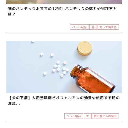
猫のハンモックおすすめ12選！ハンモックの魅力や選び方と
は？
ペット用品
猫
知って得する
【犬の下痢】人用整腸剤ビオフェルミンの効果や使用する時の
注意...
ペット用品
犬
飼い主さんの悩み