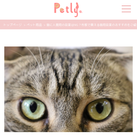
トップページ
> ペット用品
> 猫に人間用の目薬はNG？市販で買える猫用目薬のおすすめをご紹介！ 
犬の特集
猫の特集
ペット用品
飼い主さんの悩み
ペットの気持ち
知って得する
エンタメ