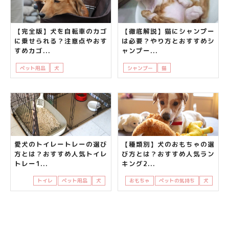
【完全版】犬を自転車のカゴ
【徹底解説】猫にシャンプー
に乗せられる？注意点やおす
は必要？やり方とおすすめシ
すめカゴ...
ャンプー...
ペット用品
犬
知って得する
飼い主さんの悩み
シャンプー
猫
知って得する
飼い
愛犬のトイレートレーの選び
【種類別】犬のおもちゃの選
方とは？おすすめ人気トイレ
び方とは？おすすめ人気ラン
トレー1...
キング2...
トイレ
ペット用品
犬
おもちゃ
ペットの気持ち
犬