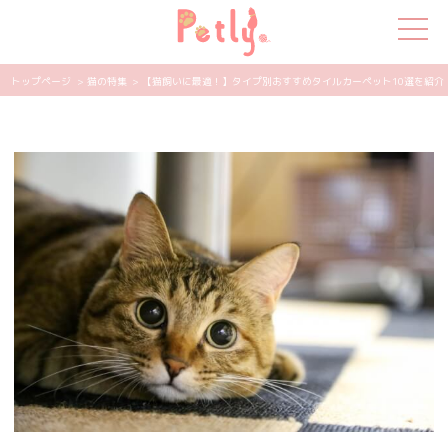
トップページ
> 猫の特集
> 【猫飼いに最適！】タイプ別おすすめタイルカーペット10選を紹介！ |
犬の特集
猫の特集
ペット用品
飼い主さんの悩み
ペットの気持ち
知って得する
エンタメ