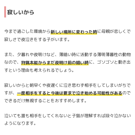
寂しいから
今まで過ごした環境から
に母親が恋しくで
新しい場所に変わった時
寂しさで夜泣きをする子がいます。
また、夕暮れや夜明けなど、薄暗い時に活動する薄明薄暮性の動物
なので、
に、ゴソゴソと動き出
狩猟本能からまだ夜明け前の暗い時
すという理由も考えられるでしょう。
寂しいからと朝早くや夜遅くに泣き思わず相手をしてしまいがちで
すが、
ので
一度相手をすると今後は要求で泣き始める可能性がある
できるだけ無視することをおすすめします。
泣いても誰も相手をしてくれないと子猫が理解すれば段々泣かない
ようになります。