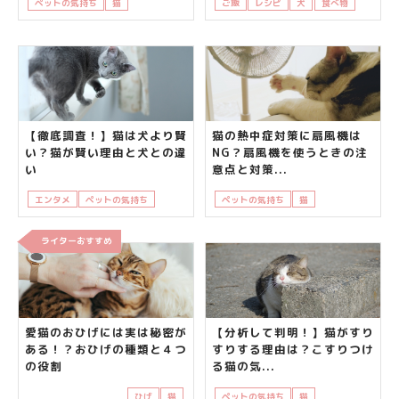
ペットの気持ち
猫
知って得する
ご飯
レシピ
犬
食べ物
食事
【徹底調査！】猫は犬より賢
猫の熱中症対策に扇風機は
い？猫が賢い理由と犬との違
NG？扇風機を使うときの注
い
意点と対策...
エンタメ
ペットの気持ち
猫
知って得する
ペットの気持ち
猫
飼い主さんの悩み
ライターおすすめ
愛猫のおひげには実は秘密が
【分析して判明！】猫がすり
ある！？おひげの種類と４つ
すりする理由は？こすりつけ
の役割
る猫の気...
ひげ
猫
ペットの気持ち
猫
知って得する