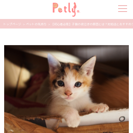
トップページ
> ペットの気持ち
> 【初心者必見】子猫の夜泣きの原因とは？対処法とおすすめグッズ
犬の特集
猫の特集
ペット用品
飼い主さんの悩み
ペットの気持ち
知って得する
エンタメ