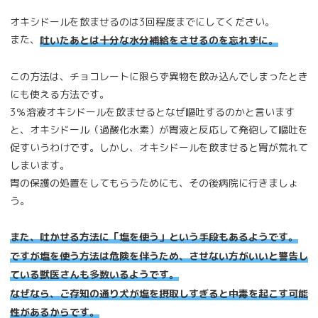
オキシドールを飲ませるのは3回程度までにしてください。
また、
吐いたあとは十分な水分補給をさせるのを忘れずに。
この方法は、チョコレートに限らず異物を飲み込んでしまったとき
にも使える方法です。
3％溶液オキシドールを飲ませるとなぜ嘔吐するのかと言います
と、オキシドール（過酸化水素）が胃液と反応して発砲して嘔吐を
促すいうわけです。しかし、オキシドールを飲ませると胃が荒れて
しまいます。
胃の保護の処置をしてもらうためにも、その後病院に行きましょ
う。
また、吐かせる方法に「塩を使う」という手段もあるようです。
ですが塩を使う方法は危険を伴うため、させない方がいいと警告し
ている獣医さんも多数いるようです。
なぜなら、ご存知の通り犬が塩を摂取しすぎると中毒を起こす可能
性があるからです。