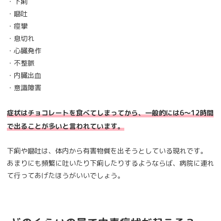
・下痢
・嘔吐
・痙攣
・息切れ
・心臓発作
・不整脈
・内臓出血
・意識障害
症状はチョコレートを食べてしまってから、一般的には6～12時間
で出ることが多いと言われています。
下痢や嘔吐は、体内から有害物質を出そうとしている現れです。
あまりにも頻繁に吐いたり下痢したりするようならば、病院に連れ
て行ってあげたほうがいいでしょう。