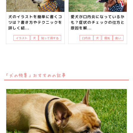
犬のイラストを簡単に書くコ
愛犬が口内炎になっているか
ツは？書き方やテクニックを
も？症状のチェックの仕方と
詳しく紹...
原因を解...
イラスト
犬
知って得する
口内炎
犬
病気
臭い
「犬の特集」おすすめの記事