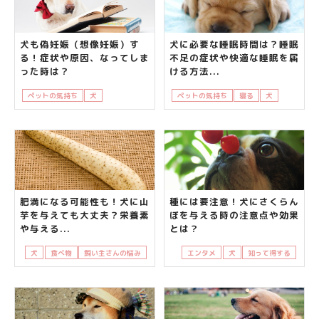
犬も偽妊娠（想像妊娠）す
犬に必要な睡眠時間は？睡眠
る！症状や原因、なってしま
不足の症状や快適な睡眠を届
った時は？
ける方法...
ペットの気持ち
犬
飼い主さんの悩み
ペットの気持ち
寝る
犬
睡眠
肥満になる可能性も！犬に山
種には要注意！犬にさくらん
芋を与えても大丈夫？栄養素
ぼを与える時の注意点や効果
や与える...
とは？
犬
食べ物
飼い主さんの悩み
エンタメ
犬
知って得する