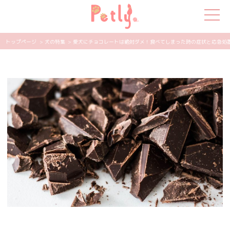
トップページ
> 犬の特集
> 愛犬にチョコレートは絶対ダメ！食べてしまった時の症状と応急処置 | 
犬の特集
猫の特集
ペット用品
飼い主さんの悩み
ペットの気持ち
知って得する
エンタメ