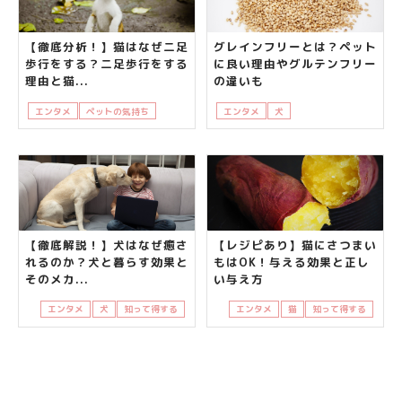
【徹底分析！】猫はなぜ二足
グレインフリーとは？ペット
歩行をする？二足歩行をする
に良い理由やグルテンフリー
理由と猫...
の違いも
エンタメ
ペットの気持ち
猫
知って得する
エンタメ
犬
知って得する
食べ物
【徹底解説！】犬はなぜ癒さ
【レジピあり】猫にさつまい
れるのか？犬と暮らす効果と
もはOK！与える効果と正し
そのメカ...
い与え方
エンタメ
犬
知って得する
エンタメ
猫
知って得する