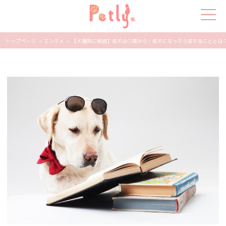
トップページ
> エンタメ
> 【犬種別に解説】成犬は○歳から！成犬になったら変わることとは？ | 
犬の特集
猫の特集
ペット用品
飼い主さんの悩み
ペットの気持ち
知って得する
エンタメ