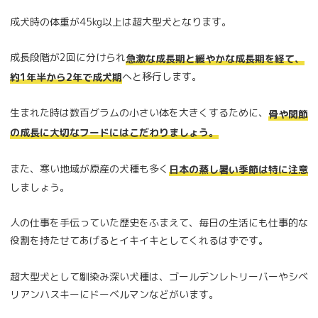
成犬時の体重が45kg以上は超大型犬となります。
成長段階が2回に分けられ
急激な成長期と緩やかな成長期を経て、
へと移行します。
約1年半から2年で成犬期
生まれた時は数百グラムの小さい体を大きくするために、
骨や関節
の成長に大切なフードにはこだわりましょう。
また、寒い地域が原産の犬種も多く
日本の蒸し暑い季節は特に注意
しましょう。
人の仕事を手伝っていた歴史をふまえて、毎日の生活にも仕事的な
役割を持たせてあげるとイキイキとしてくれるはずです。
超大型犬として馴染み深い犬種は、ゴールデンレトリーバーやシベ
リアンハスキーにドーベルマンなどがいます。