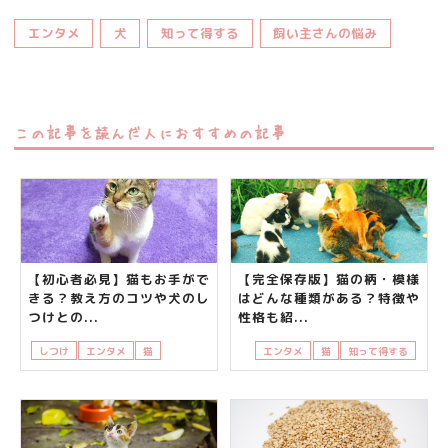
エンタメ
犬
知って得する
飼い主さんの悩み
この記事を読んだ人におすすめの記事
【初心者必見】猫もお手がで
【完全保存版】猫の柄・模様
きる？教え方のコツや犬のし
はどんな種類がある？特徴や
つけとの...
性格も紹...
しつけ
エンタメ
猫
知って得する
飼い主さんの悩み
エンタメ
猫
知って得する