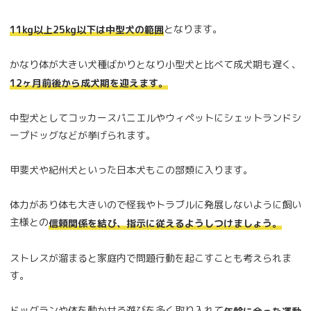
となります。
11kg以上25kg以下は中型犬の範囲
かなり体が大きい犬種ばかりとなり小型犬と比べて成犬期も遅く、
12ヶ月前後から成犬期を迎えます。
中型犬としてコッカースパニエルやウィペットにシェットランドシ
ープドッグなどが挙げられます。
甲斐犬や紀州犬といった日本犬もこの部類に入ります。
体力があり体も大きいので怪我やトラブルに発展しないように飼い
主様との
信頼関係を結び、指示に従えるようしつけましょう。
ストレスが溜まると家庭内で問題行動を起こすことも考えられま
す。
ドッグランや体を動かせる遊びを多く取り入れて