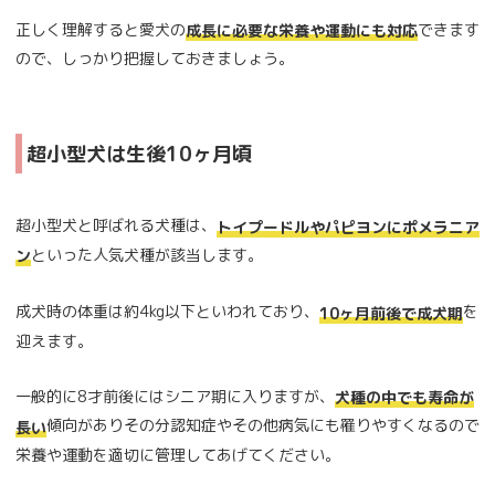
正しく理解すると愛犬の
できます
成長に必要な栄養や運動にも対応
ので、しっかり把握しておきましょう。
超小型犬は生後10ヶ月頃
超小型犬と呼ばれる犬種は、
トイプードルやパピヨンにポメラニア
といった人気犬種が該当します。
ン
成犬時の体重は約4kg以下といわれており、
を
10ヶ月前後で成犬期
迎えます。
一般的に8才前後にはシニア期に入りますが、
犬種の中でも寿命が
傾向がありその分認知症やその他病気にも罹りやすくなるので
長い
栄養や運動を適切に管理してあげてください。