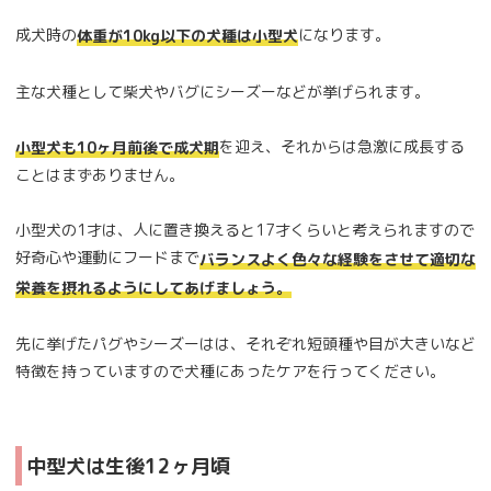
成犬時の
になります。
体重が10kg以下の犬種は小型犬
主な犬種として柴犬やバグにシーズーなどが挙げられます。
を迎え、それからは急激に成長する
小型犬も10ヶ月前後で成犬期
ことはまずありません。
小型犬の1才は、人に置き換えると17才くらいと考えられますので
好奇心や運動にフードまで
バランスよく色々な経験をさせて適切な
栄養を摂れるようにしてあげましょう。
先に挙げたパグやシーズーはは、それぞれ短頭種や目が大きいなど
特徴を持っていますので犬種にあったケアを行ってください。
中型犬は生後12ヶ月頃