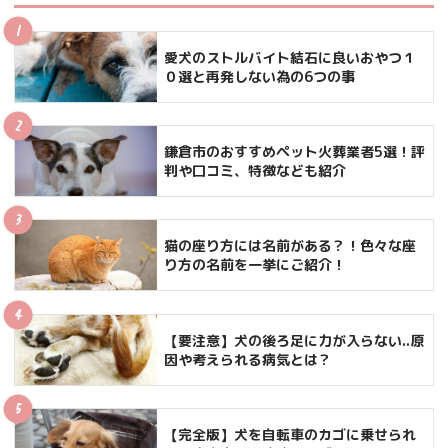
愛犬のストルバイト結石に良いおやつ１
０選と再発しない為の6つの事
鎌倉市のおすすめペット火葬業者5選！評
判や口コミ、特徴なども紹介
猫の座り方には名前がある？！色々な座
り方の名前を一挙にご紹介！
【要注意】犬の後ろ足に力が入らない..原
因や考えられる病気とは？
【完全版】犬を自転車のカゴに乗せられ