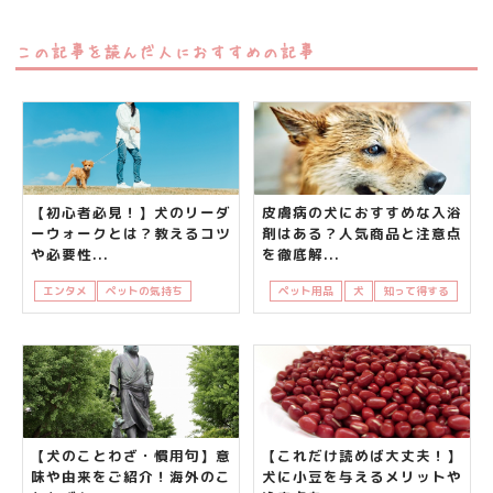
この記事を読んだ人におすすめの記事
【初心者必見！】犬のリーダ
皮膚病の犬におすすめな入浴
ーウォークとは？教えるコツ
剤はある？人気商品と注意点
や必要性...
を徹底解...
エンタメ
ペットの気持ち
犬
知って得する
ペット用品
犬
知って得する
【犬のことわざ・慣用句】意
【これだけ読めば大丈夫！】
味や由来をご紹介！海外のこ
犬に小豆を与えるメリットや