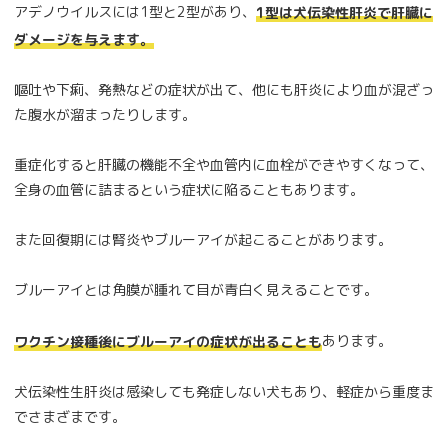
アデノウイルスには1型と2型があり、
1型は犬伝染性肝炎で肝臓に
ダメージを与えます。
嘔吐や下痢、発熱などの症状が出て、他にも肝炎により血が混ざっ
た腹水が溜まったりします。
重症化すると肝臓の機能不全や血管内に血栓ができやすくなって、
全身の血管に詰まるという症状に陥ることもあります。
また回復期には腎炎やブルーアイが起こることがあります。
ブルーアイとは角膜が腫れて目が青白く見えることです。
あります。
ワクチン接種後にブルーアイの症状が出ることも
犬伝染性生肝炎は感染しても発症しない犬もあり、軽症から重度ま
でさまざまです。