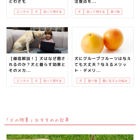
とわざも
注意点を...
エンタメ
犬
知って得する
犬
知って得する
食べ物
飼い主さ
【徹底解説！】犬はなぜ癒さ
犬にグループフルーツは与え
れるのか？犬と暮らす効果と
ても大丈夫？与えるメリッ
そのメカ...
ト・デメリ...
エンタメ
犬
知って得する
犬
食べ物
飼い主さんの悩み
「犬の特集」おすすめの記事