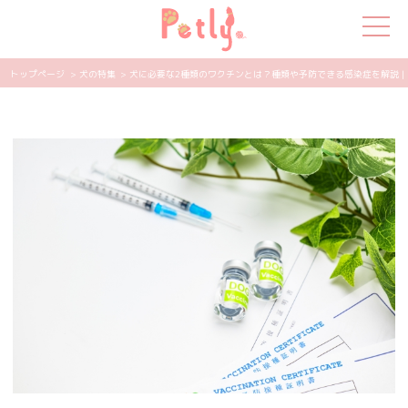
トップページ
> 犬の特集
> 犬に必要な2種類のワクチンとは？種類や予防できる感染症を解説 | P
犬の特集
猫の特集
ペット用品
飼い主さんの悩み
ペットの気持ち
知って得する
エンタメ