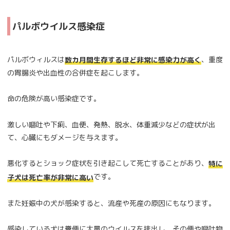
パルボウイルス感染症
パルボウィルスは
、重度
数カ月間生存するほど非常に感染力が高く
の胃腸炎や出血性の合併症を起こします。
命の危険が高い感染症です。
激しい嘔吐や下痢、血便、発熱、脱水、体重減少などの症状が出
て、心臓にもダメージを与えます。
悪化するとショック症状を引き起こして死亡することがあり、
特に
です。
子犬は死亡率が非常に高い
また妊娠中の犬が感染すると、流産や死産の原因にもなります。
感染している犬は糞便に大量のウイルスを排出し、その便や嘔吐物