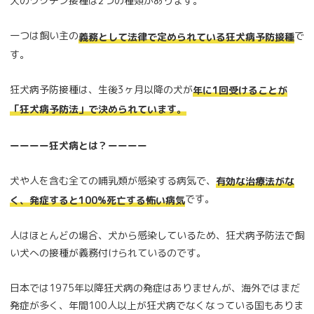
犬のワクチン接種は2つの種類があります。
一つは飼い主の
で
義務として法律で定められている狂犬病予防接種
す。
狂犬病予防接種は、生後3ヶ月以降の犬が
年に1回受けることが
「狂犬病予防法」で決められています。
ーーーー狂犬病とは？ーーーー
犬や人を含む全ての哺乳類が感染する病気で、
有効な治療法がな
です。
く、発症すると100%死亡する怖い病気
人はほとんどの場合、犬から感染しているため、狂犬病予防法で飼
い犬への接種が義務付けられているのです。
日本では1975年以降狂犬病の発症はありませんが、海外ではまだ
発症が多く、年間100人以上が狂犬病でなくなっている国もありま