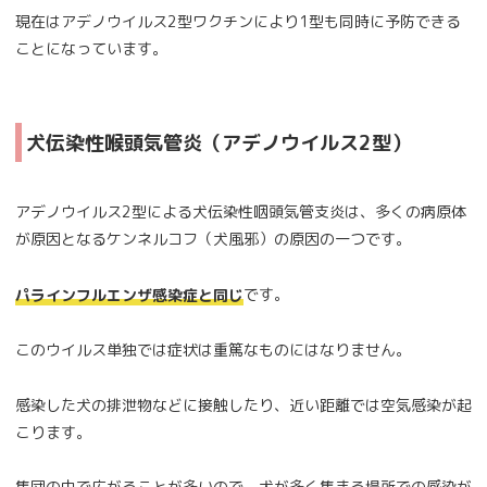
現在はアデノウイルス2型ワクチンにより1型も同時に予防できる
ことになっています。
犬伝染性喉頭気管炎（アデノウイルス2型）
アデノウイルス2型による犬伝染性咽頭気管支炎は、多くの病原体
が原因となるケンネルコフ（犬風邪）の原因の一つです。
です。
パラインフルエンザ感染症と同じ
このウイルス単独では症状は重篤なものにはなりません。
感染した犬の排泄物などに接触したり、近い距離では空気感染が起
こります。
集団の中で広がることが多いので、犬が多く集まる場所での感染が