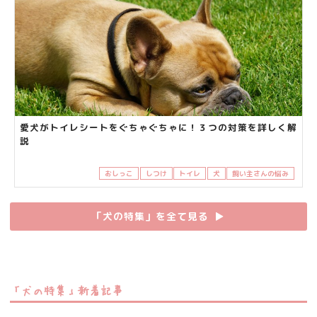
愛犬がトイレシートをぐちゃぐちゃに！３つの対策を詳しく解
説
おしっこ
しつけ
トイレ
犬
飼い主さんの悩み
「犬の特集」を全て見る
▶︎
「犬の特集」新着記事