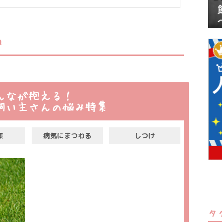
グ
んなが抱える！
飼い主さんの悩み特集
集
病気にまつわる
しつけ
タ