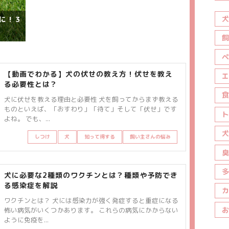
飼い主さんの悩み
犬
に！３
飼
ペ
【動画でわかる】犬の伏せの教え方！伏せを教え
エ
る必要性とは？
食
犬に伏せを教える理由と必要性 犬を飼ってからまず教える
ものといえば、「おすわり」「待て」そして「伏せ」です
ト
よね。 でも、...
犬
しつけ
犬
知って得する
飼い主さんの悩み
臭
多
犬に必要な2種類のワクチンとは？種類や予防でき
る感染症を解説
カ
ワクチンとは？ 犬には感染力が強く発症すると重症になる
お
怖い病気がいくつかあります。 これらの病気にかからない
ように免疫を...