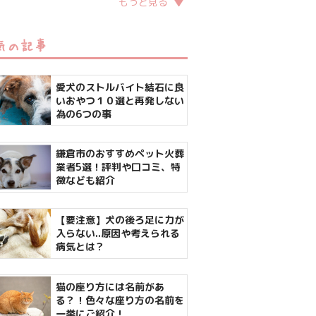
もっと見る
気の記事
愛犬のストルバイト結石に良
いおやつ１０選と再発しない
為の6つの事
鎌倉市のおすすめペット火葬
業者5選！評判や口コミ、特
徴なども紹介
【要注意】犬の後ろ足に力が
入らない..原因や考えられる
病気とは？
猫の座り方には名前があ
る？！色々な座り方の名前を
一挙にご紹介！