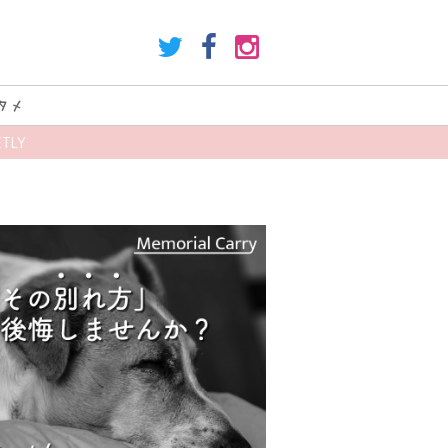
タメ
TLY