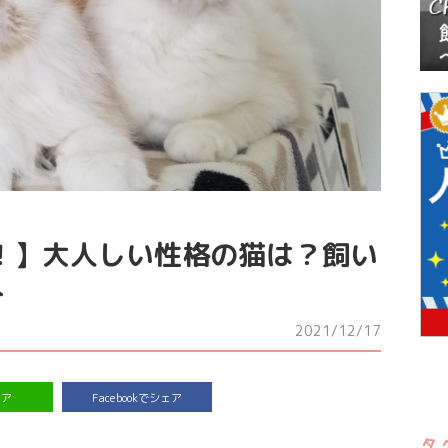
！】大人しい性格の猫は？飼い
介
2021/12/17
ェア
Facebookでシェア
タ