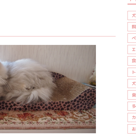
犬
飼
ペ
エ
食
ト
犬
臭
多
カ
お