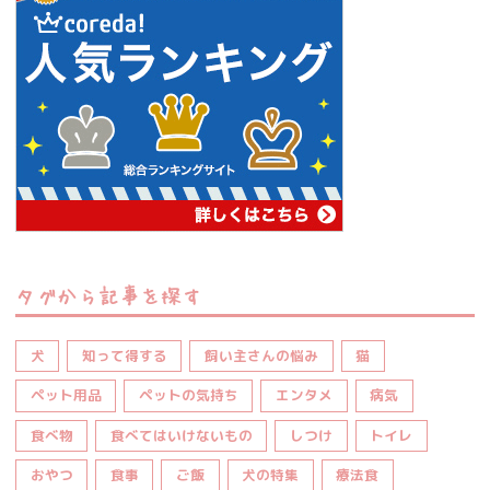
タグから記事を探す
犬
知って得する
飼い主さんの悩み
猫
ペット用品
ペットの気持ち
エンタメ
病気
食べ物
食べてはいけないもの
しつけ
トイレ
おやつ
食事
ご飯
犬の特集
療法食