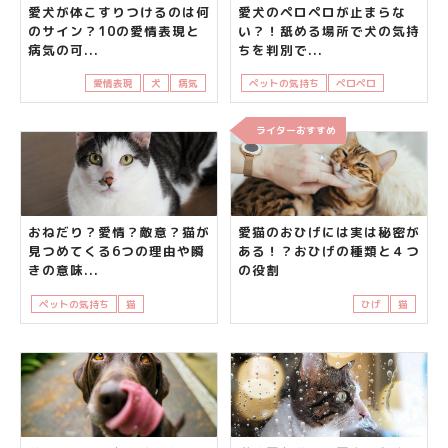
愛犬が体こすりつけるのは何
愛犬のペロペロが止まらな
のサイン？10の愛情表現と
い？！舐める場所で犬の気持
病気の可...
ちを判別で...
愛情表現
犬
病気
ペットの気持ち
ペロペロ
犬
舐め
ライターおすすめ
おねだり？愛情？敵意？猫が
愛猫のおひげには実は秘密が
見つめてくる6つの理由や瞬
ある！？おひげの種類と４つ
きの意味...
の役割
ペットの気持ち
猫
知って得する
ひげ
猫