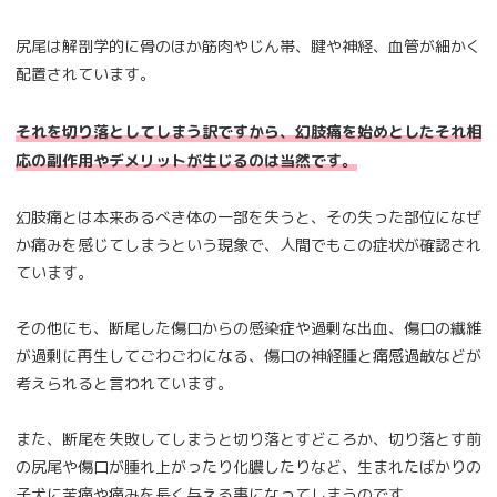
尻尾は解剖学的に骨のほか筋肉やじん帯、腱や神経、血管が細かく
配置されています。
それを切り落としてしまう訳ですから、幻肢痛を始めとしたそれ相
応の副作用やデメリットが生じるのは当然です。
幻肢痛とは本来あるべき体の一部を失うと、その失った部位になぜ
か痛みを感じてしまうという現象で、人間でもこの症状が確認され
ています。
その他にも、断尾した傷口からの感染症や過剰な出血、傷口の繊維
が過剰に再生してごわごわになる、傷口の神経腫と痛感過敏などが
考えられると言われています。
また、断尾を失敗してしまうと切り落とすどころか、切り落とす前
の尻尾や傷口が腫れ上がったり化膿したりなど、生まれたばかりの
子犬に苦痛や痛みを長く与える事になってしまうのです。