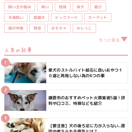
飼い主の悩み
臭い
怪我
柴犬
遊び
多頭飼い
歯磨き
ドックフード
カーペット
猫の特集
野菜
おもちゃ
おしっこ
もっと見る
人気の記事
愛犬のストルバイト結石に良いおやつ１
０選と再発しない為の6つの事
鎌倉市のおすすめペット火葬業者5選！評
判や口コミ、特徴なども紹介
【要注意】犬の後ろ足に力が入らない..原
因や考えられる病気とは？