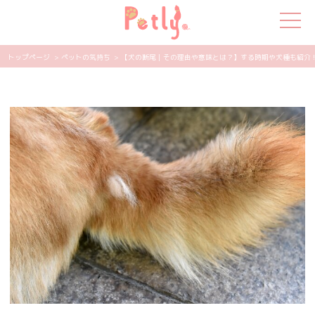
トップページ
> ペットの気持ち
> 【犬の断尾｜その理由や意味とは？】する時期や犬種も紹介！ | 
犬の特集
猫の特集
ペット用品
飼い主さんの悩み
ペットの気持ち
知って得する
エンタメ