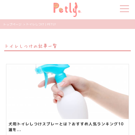
> トイレしつけ | PETLY
トップページ
犬の特集
トイレしつけの記事一覧
猫の特集
ペット用品
飼い主さんの悩み
ペットの気持ち
知って得する
エンタメ
犬用トイレしつけスプレーとは？おすすめ人気ランキング10
選を...