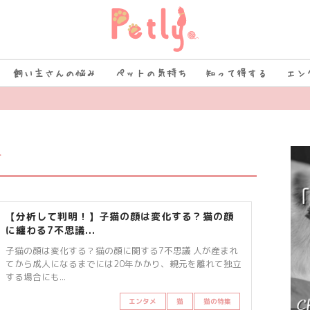
飼い主さんの悩み
ペットの気持ち
知って得する
エン
覧
【分析して判明！】子猫の顔は変化する？猫の顔
に纏わる7不思議...
子猫の顔は変化する？猫の顔に関する7不思議 人が産まれ
てから成人になるまでには20年かかり、親元を離れて独立
する場合にも...
エンタメ
猫
猫の特集