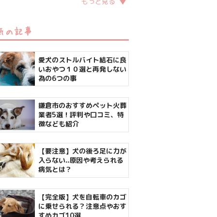
もっと見る
気の記事
愛犬のストルバイト結石に良
いおやつ１０選と再発しない
為の6つの事
鎌倉市のおすすめペット火葬
業者5選！評判や口コミ、特
徴なども紹介
【要注意】犬の後ろ足に力が
入らない..原因や考えられる
病気とは？
【完全版】犬を自転車のカゴ
に乗せられる？注意点やおす
すめカゴ10選