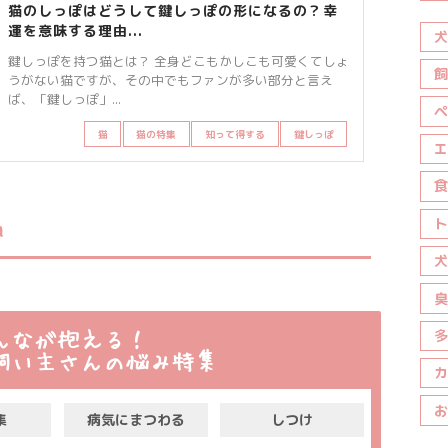
猫のしっぽはどうして鍵しっぽの形になるの？幸
運を意味する理由...
犬
鍵しっぽを持つ猫とは？ 全身どこもかしこも可愛くてしょ
飼
うがない猫ですが、その中でもファンが多い部分と言え
ば、「鍵しっぽ」...
ペ
猫
猫の特集
知って得する
鍵しっぽ
エ
食
ト
グ
犬
臭
多
んなが抱える！
飼い主さんの悩み特集
カ
お
集
病気にまつわる
しつけ