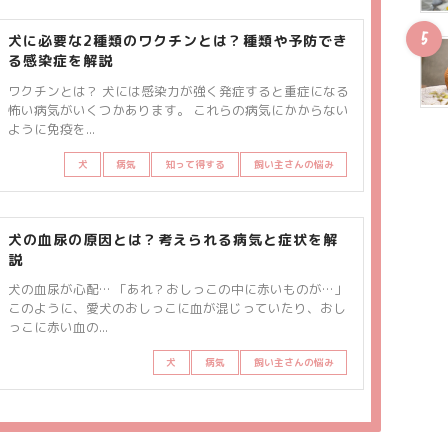
犬に必要な2種類のワクチンとは？種類や予防でき
る感染症を解説
ワクチンとは？ 犬には感染力が強く発症すると重症になる
怖い病気がいくつかあります。 これらの病気にかからない
ように免疫を...
犬
病気
知って得する
飼い主さんの悩み
犬の血尿の原因とは？考えられる病気と症状を解
説
犬の血尿が心配… 「あれ？おしっこの中に赤いものが…」
このように、愛犬のおしっこに血が混じっていたり、おし
っこに赤い血の...
犬
病気
飼い主さんの悩み