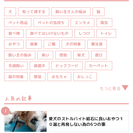
犬
知って得する
飼い主さんの悩み
猫
ペット用品
ペットの気持ち
エンタメ
病気
食べ物
食べてはいけないもの
しつけ
トイレ
おやつ
食事
ご飯
犬の特集
療法食
飼い主の悩み
臭い
怪我
柴犬
遊び
多頭飼い
歯磨き
ドックフード
カーペット
猫の特集
野菜
おもちゃ
おしっこ
もっと見る
人気の記事
愛犬のストルバイト結石に良いおやつ１
０選と再発しない為の6つの事