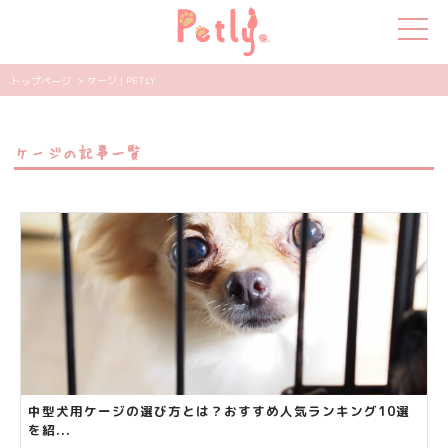
> ケージ | PETLY
トップページ
犬の特集
ケージの記事一覧
猫の特集
ペット用品
飼い主さんの悩み
ペットの気持ち
知って得する
エンタメ
中型犬用ケージの選び方とは？おすすめ人気ランキング10選
を紹...