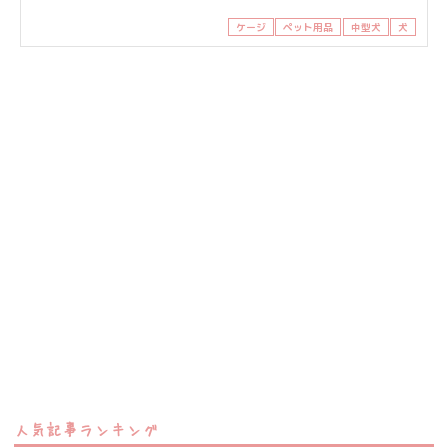
ケージ
ペット用品
中型犬
犬
人気記事ランキング