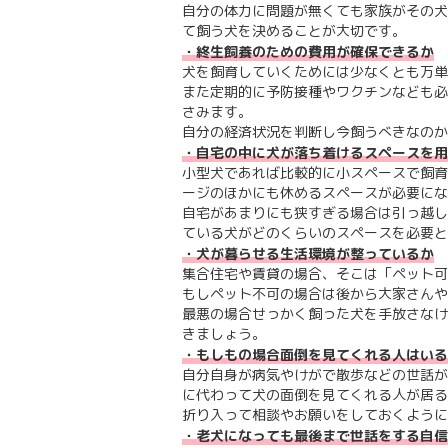
自分の体力に問題が無くても家族がその犬
て飼う犬を決めることが大切です。
・終生飼養のための費用が確保できるか
犬を飼育していくためには少なくとも万単
また定期的に予防接種やワクチンなども必
さみます。
自分の経済状況を判断し今飼うべきなのか
・自宅の中に犬が落ち着けるスペースを用
小型犬であれば比較的に小スペースで飼育
ージのほかにも休めるスペースが必要にな
自宅があまりにも狭すぎる場合は引っ越し
ている犬がどのくらいのスペースを必要と
・犬が暮らせる生活環境が整っているか
集合住宅や賃貸の場合、そこは「ペット可
もしペット不可の場合は後から大家さんや
最悪の場合せっかく飼った犬を手放さなけ
きましょう。
・もしもの場合面倒を見てくれる人はいる
自分自身が病気やけがで散歩などの世話が
に代わって犬の面倒を見てくれる人が居る
折り入って相談やお願いをしておくように
・老犬になっても最後まで世話をする自信