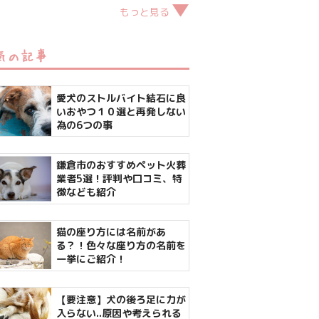
もっと見る
気の記事
愛犬のストルバイト結石に良
いおやつ１０選と再発しない
為の6つの事
鎌倉市のおすすめペット火葬
業者5選！評判や口コミ、特
徴なども紹介
猫の座り方には名前があ
る？！色々な座り方の名前を
一挙にご紹介！
【要注意】犬の後ろ足に力が
入らない..原因や考えられる