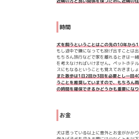
近隣の方と良い関係を保つために近隣の住
時間
犬を飼うということはこの先の10年から
もし途中で嫌になっても投げ出すことは出
もちろん旅行などで家を離れるときは一緒
を考えなければいけません。ペットホテル
スにもなるということも覚えておきましょ
また散歩は1日2回か3回を必要とし一回
うことを推奨していますので、もちろん雨
の時間を確保できるかどうかも重要になり
お金
犬は思っている以上に意外とお金がかかり
例えば子犬を迎える際には少なくとも以下