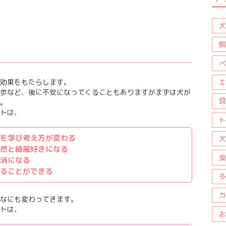
犬
飼
ペ
効果をもたらします。
エ
歩など、後に不安になってくることもありますがまずは犬が
食
。
トは、
ト
を学び考え方が変わる
犬
然と綺麗好きになる
臭
消になる
ることができる
多
カ
なにも変わってきます。
トは、
お