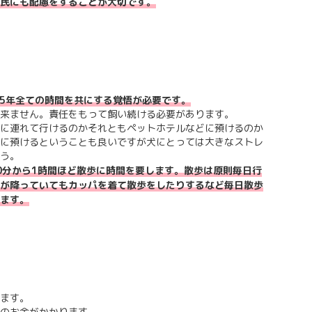
民にも配慮をすることが大切です。
15年全ての時間を共にする覚悟が必要です。
来ません。責任をもって飼い続ける必要があります。
に連れて行けるのかそれともペットホテルなどに預けるのか
に預けるということも良いですが犬にとっては大きなストレ
う。
40分から1時間ほど散歩に時間を要します。散歩は原則毎日行
が降っていてもカッパを着て散歩をしたりするなど毎日散歩
ます。
ます。
のお金がかかります。