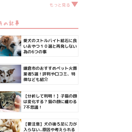
もっと見る
気の記事
愛犬のストルバイト結石に良
いおやつ１０選と再発しない
為の6つの事
鎌倉市のおすすめペット火葬
業者5選！評判や口コミ、特
徴なども紹介
【分析して判明！】子猫の顔
は変化する？猫の顔に纏わる
7不思議！
【要注意】犬の後ろ足に力が
入らない..原因や考えられる