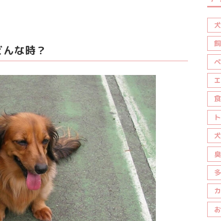
犬
飼
どんな時？
ペ
エ
食
ト
犬
臭
多
カ
お