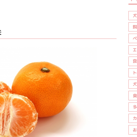
犬
飼
夫
ペ
エ
食
ト
犬
臭
多
カ
お