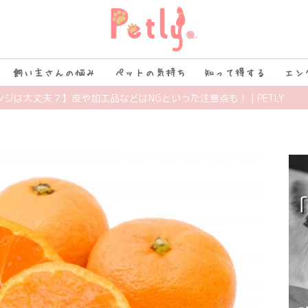
飼い主さんの悩み
ペットの気持ち
知って得する
エン
ンジは大丈夫？】皮や加工品などはNGといった注意点も！ | PETLY