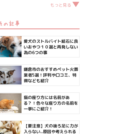
もっと見る
気の記事
愛犬のストルバイト結石に良
いおやつ１０選と再発しない
為の6つの事
鎌倉市のおすすめペット火葬
業者5選！評判や口コミ、特
徴なども紹介
猫の座り方には名前があ
る？！色々な座り方の名前を
一挙にご紹介！
【要注意】犬の後ろ足に力が
入らない..原因や考えられる