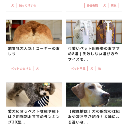
犬
知って得する
飼い主さんの悩み
愛情表現
犬
病気
癒され大人気！コーギーのお
可愛いペット用骨壺のおすす
しり
め8選｜失敗しない選び方や
サイズも...
ペットの気持ち
犬
知って得する
ペット用品
犬
猫
知って得する
愛犬に合うベストな靴や靴下
【徹底解説】犬の嗅覚の仕組
は？用途別おすすめランキン
みや凄さをご紹介！犬種によ
グ20選...
る違いな...