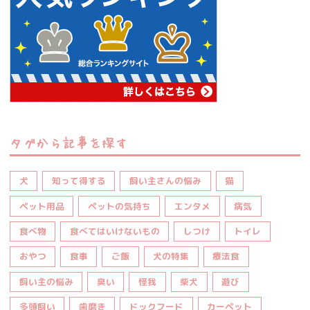
タグから記事を探す
犬
知って得する
飼い主さんの悩み
猫
ペット用品
ペットの気持ち
エンタメ
病気
食べ物
食べてはいけないもの
しつけ
トイレ
おやつ
食事
ご飯
犬の特集
療法食
飼い主の悩み
臭い
怪我
柴犬
遊び
多頭飼い
歯磨き
ドックフード
カーペット