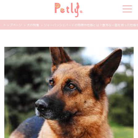
トップページ
> 犬の特集
> ジャーパンシェパードの特徴や性格とは？意外な一面を持った性格も紹介
犬の特集
猫の特集
ペット用品
飼い主さんの悩み
ペットの気持ち
知って得する
エンタメ