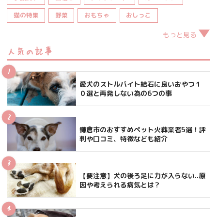
猫の特集
野菜
おもちゃ
おしっこ
もっと見る
人気の記事
愛犬のストルバイト結石に良いおやつ１
０選と再発しない為の6つの事
鎌倉市のおすすめペット火葬業者5選！評
判や口コミ、特徴なども紹介
【要注意】犬の後ろ足に力が入らない..原
因や考えられる病気とは？