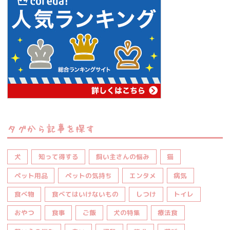
タグから記事を探す
犬
知って得する
飼い主さんの悩み
猫
ペット用品
ペットの気持ち
エンタメ
病気
食べ物
食べてはいけないもの
しつけ
トイレ
おやつ
食事
ご飯
犬の特集
療法食