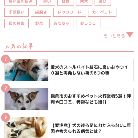
飼い主の悩み
臭い
怪我
柴犬
遊び
多頭飼い
歯磨き
ドックフード
カーペット
猫の特集
野菜
おもちゃ
おしっこ
もっと見る
人気の記事
愛犬のストルバイト結石に良いおやつ１
０選と再発しない為の6つの事
鎌倉市のおすすめペット火葬業者5選！評
判や口コミ、特徴なども紹介
【要注意】犬の後ろ足に力が入らない..原
因や考えられる病気とは？