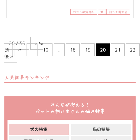
ペットの気持ち
犬
知って得する
20 / 35
« 先
頭
«
...
10
...
18
19
20
21
22
後 »
人気記事ランキング
みんなが抱える！
ペットの飼い主さんの悩み特集
犬の特集
猫の特集