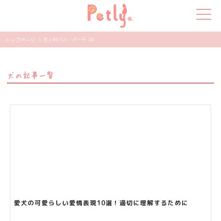
> 犬 | PETLY - パート 20
トップページ
犬の特集
犬の記事一覧
猫の特集
ペット用品
飼い主さんの悩み
ペットの気持ち
知って得する
エンタメ
愛犬の可愛らしい愛情表現10選！適切に理解するために